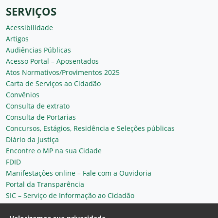
SERVIÇOS
Acessibilidade
Artigos
Audiências Públicas
Acesso Portal – Aposentados
Atos Normativos/Provimentos 2025
Carta de Serviços ao Cidadão
Convênios
Consulta de extrato
Consulta de Portarias
Concursos, Estágios, Residência e Seleções públicas
Diário da Justiça
Encontre o MP na sua Cidade
FDID
Manifestações online – Fale com a Ouvidoria
Portal da Transparência
SIC – Serviço de Informação ao Cidadão
Plantão MP do Ceará
Secretaria Geral