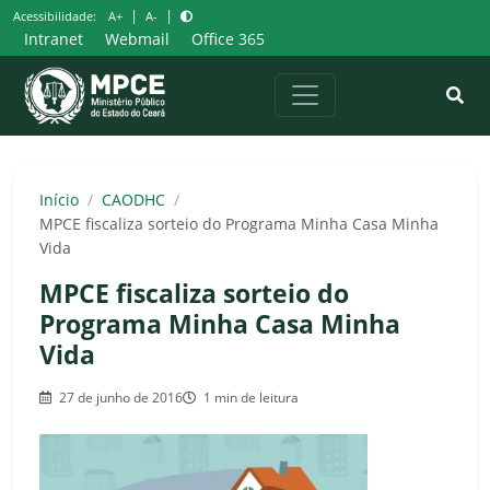
Pular
|
|
Acessibilidade:
A+
A-
para
Intranet
Webmail
Office 365
o
conteúdo
Início
/
CAODHC
/
MPCE fiscaliza sorteio do Programa Minha Casa Minha
Vida
MPCE fiscaliza sorteio do
Programa Minha Casa Minha
Vida
27 de junho de 2016
1 min de leitura