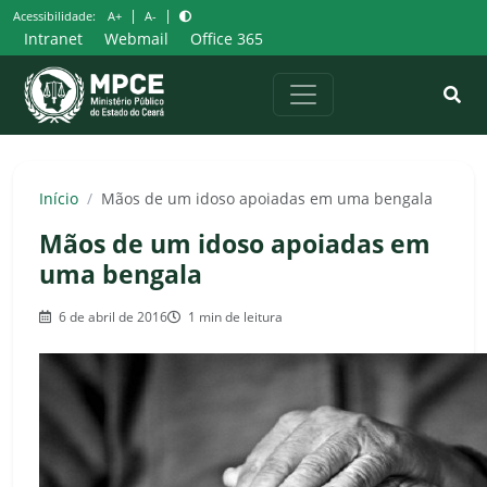
Pular
|
|
Acessibilidade:
A+
A-
para
Intranet
Webmail
Office 365
o
conteúdo
Início
/
Mãos de um idoso apoiadas em uma bengala
Mãos de um idoso apoiadas em
uma bengala
6 de abril de 2016
1 min de leitura