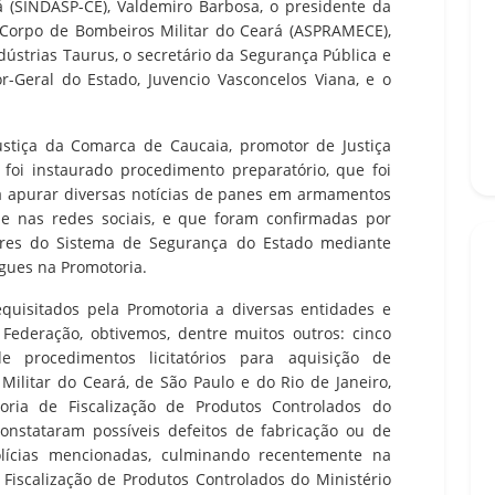
á (SINDASP-CE), Valdemiro Barbosa, o presidente da
e Corpo de Bombeiros Militar do Ceará (ASPRAMECE),
dústrias Taurus, o secretário da Segurança Pública e
or-Geral do Estado, Juvencio Vasconcelos Viana, e o
ustiça da Comarca de Caucaia, promotor de Justiça
 foi instaurado procedimento preparatório, que foi
ara apurar diversas notícias de panes em armamentos
e nas redes sociais, e que foram confirmadas por
dores do Sistema de Segurança do Estado mediante
gues na Promotoria.
equisitados pela Promotoria a diversas entidades e
Federação, obtivemos, dentre muitos outros: cinco
de procedimentos licitatórios para aquisição de
 Militar do Ceará, de São Paulo e do Rio de Janeiro,
toria de Fiscalização de Produtos Controlados do
constataram possíveis defeitos de fabricação ou de
olícias mencionadas, culminando recentemente na
 Fiscalização de Produtos Controlados do Ministério