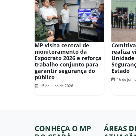
MP visita central de
Comitiva
monitoramento da
realiza v
Expocrato 2026 e reforça
Unidade 
trabalho conjunto para
Seguran
garantir segurança do
Estado
público
16 de junh
15 de julho de 2026
CONHEÇA O MP
ÁREAS D