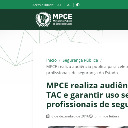
Pular
|
|
Acessibilidade:
A+
A-
para
o
conteúdo
Início
/
Segurança Pública
/
MPCE realiza audiência pública para celeb
profissionais de segurança do Estado
MPCE realiza audiên
TAC e garantir uso 
profissionais de se
8 de dezembro de 2016
5 min de leitura