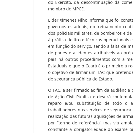
do Exército, da descontinuação da comer
membro do MPCE.
Élder Ximenes Filho informa que foi const
governos estaduais, do treinamento contin
dos policiais militares, de bombeiros e de
à prática de tiro e técnicas operacionai
em função do serviço, sendo a falta de 
de panes e acidentes atribuíveis ao pró
país há outros procedimentos com a mes
Estaduais e que o Ceará é o primeiro a re
o objetivo de firmar um TAC que pretende
de segurança pública do Estado.
O TAC, a ser firmado ao fim da audiência p
de Ação Civil Pública e deverá contempl
reparo e/ou substituição de todo o a
trabalhadores nos serviços de segurança
realização das futuras aquisições de arma
por “termo de referência” mas via ampla 
constante a obrigatoriedade do exame pr