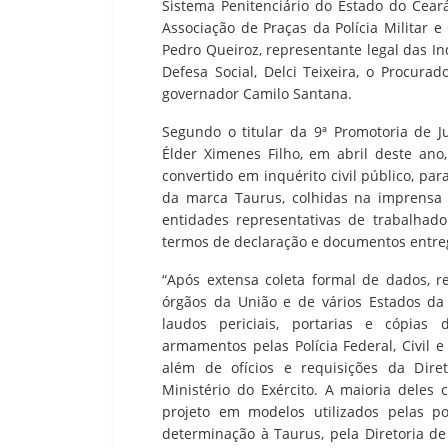
Sistema Penitenciário do Estado do Cear
Associação de Praças da Polícia Militar 
Pedro Queiroz, representante legal das In
Defesa Social, Delci Teixeira, o Procurad
governador Camilo Santana.
Segundo o titular da 9ª Promotoria de J
Élder Ximenes Filho, em abril deste ano,
convertido em inquérito civil público, p
da marca Taurus, colhidas na imprensa 
entidades representativas de trabalha
termos de declaração e documentos entre
“Após extensa coleta formal de dados, r
órgãos da União e de vários Estados da 
laudos periciais, portarias e cópias 
armamentos pelas Polícia Federal, Civil e
além de ofícios e requisições da Dire
Ministério do Exército. A maioria deles 
projeto em modelos utilizados pelas p
determinação à Taurus, pela Diretoria de