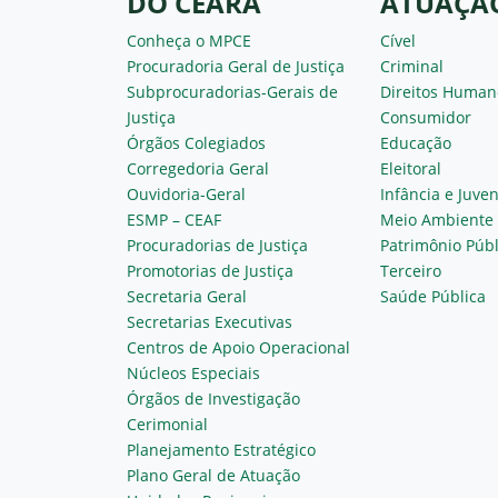
DO CEARÁ
ATUAÇÃ
Conheça o MPCE
Cível
Procuradoria Geral de Justiça
Criminal
Subprocuradorias-Gerais de
Direitos Human
Justiça
Consumidor
Órgãos Colegiados
Educação
Corregedoria Geral
Eleitoral
Ouvidoria-Geral
Infância e Juve
ESMP – CEAF
Meio Ambiente
Procuradorias de Justiça
Patrimônio Públ
Promotorias de Justiça
Terceiro
Secretaria Geral
Saúde Pública
Secretarias Executivas
Centros de Apoio Operacional
Núcleos Especiais
Órgãos de Investigação
Cerimonial
Planejamento Estratégico
Plano Geral de Atuação