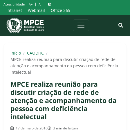
Pular
|
|
Acessibilidade:
A+
A-
para
Intranet
Webmail
Office 365
o
conteúdo
Início
/
CAODHC
/
MPCE realiza reunião para discutir criação de rede de
atenção e acompanhamento da pessoa com deficiência
intelectual
MPCE realiza reunião para
discutir criação de rede de
atenção e acompanhamento da
pessoa com deficiência
intelectual
17 de maio de 2016
3 min de leitura