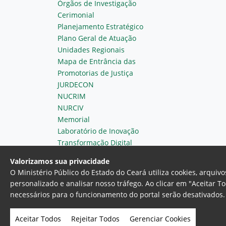
Órgãos de Investigação
Cerimonial
Planejamento Estratégico
Plano Geral de Atuação
Unidades Regionais
Mapa de Entrância das
Promotorias de Justiça
JURDECON
NUCRIM
NURCIV
Memorial
Laboratório de Inovação
Transformação Digital
Valorizamos sua privacidade
O Ministério Público do Estado do Ceará utiliza cookies, arqui
personalizado e analisar nosso tráfego. Ao clicar em "Aceitar T
necessários para o funcionamento do portal serão desativados. 
Ministério Público do Estado do 
Av. Gen. Afonso Albuquerque Lim
Aceitar Todos
Rejeitar Todos
Gerenciar Cookies
- Fortaleza, Ceará. Brasil