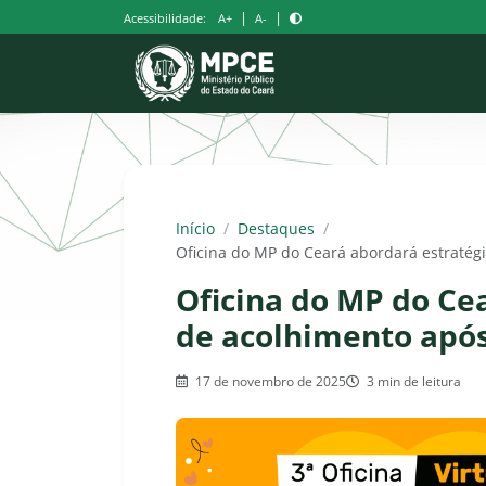
Pular
|
|
Acessibilidade:
A+
A-
para
o
conteúdo
Início
/
Destaques
/
Oficina do MP do Ceará abordará estratégi
Oficina do MP do Ce
de acolhimento após
17 de novembro de 2025
3 min de leitura