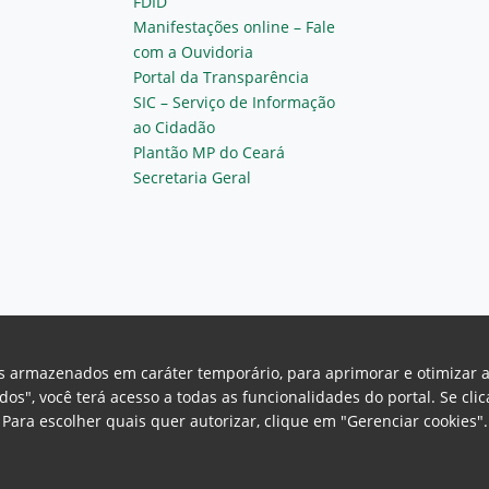
FDID
Manifestações online – Fale
com a Ouvidoria
Portal da Transparência
SIC – Serviço de Informação
ao Cidadão
Plantão MP do Ceará
Secretaria Geral
vos armazenados em caráter temporário, para aprimorar e otimizar 
odos", você terá acesso a todas as funcionalidades do portal. Se cl
Para escolher quais quer autorizar, clique em "Gerenciar cookies"
Ceará Procuradoria Geral de Justiça
H
a, 130 - Cambeba - CEP: 60.822-325