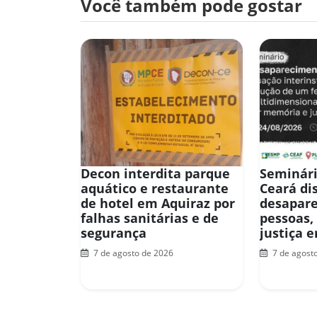
Você também pode gostar
Decon interdita parque
Seminári
aquático e restaurante
Ceará di
de hotel em Aquiraz por
desapar
falhas sanitárias e de
pessoas,
segurança
justiça 
7 de agosto de 2026
7 de agost