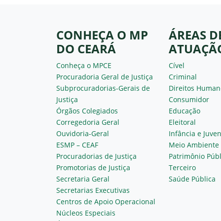
CONHEÇA O MP
ÁREAS D
DO CEARÁ
ATUAÇÃ
Conheça o MPCE
Cível
Procuradoria Geral de Justiça
Criminal
Subprocuradorias-Gerais de
Direitos Human
Justiça
Consumidor
Órgãos Colegiados
Educação
Corregedoria Geral
Eleitoral
Ouvidoria-Geral
Infância e Juve
ESMP – CEAF
Meio Ambiente
Procuradorias de Justiça
Patrimônio Públ
Promotorias de Justiça
Terceiro
Secretaria Geral
Saúde Pública
Secretarias Executivas
Centros de Apoio Operacional
Núcleos Especiais