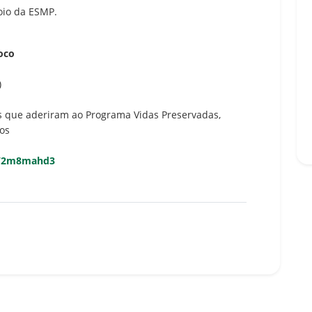
oio da ESMP.
Foco
)
s que aderiram ao Programa Vidas Preservadas,
dos
om/2m8mahd3