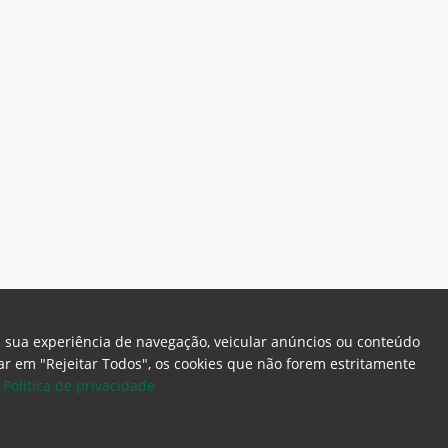
a sua experiência de navegação, veicular anúncios ou conteúdo
icar em "Rejeitar Todos", os cookies que não forem estritamente
.
Politica de privacidade
ome Page
Intranet
Webmail
Office 365