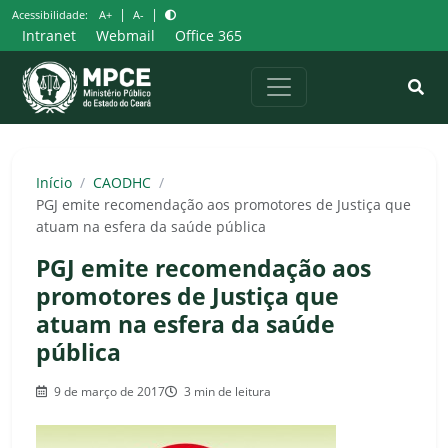
Pular
|
|
Acessibilidade:
A+
A-
para
Intranet
Webmail
Office 365
o
conteúdo
Início
/
CAODHC
/
PGJ emite recomendação aos promotores de Justiça que
atuam na esfera da saúde pública
PGJ emite recomendação aos
promotores de Justiça que
atuam na esfera da saúde
pública
9 de março de 2017
3 min de leitura