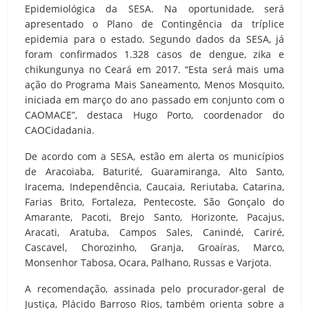
Epidemiológica da SESA. Na oportunidade, será
apresentado o Plano de Contingência da tríplice
epidemia para o estado. Segundo dados da SESA, já
foram confirmados 1.328 casos de dengue, zika e
chikungunya no Ceará em 2017. “Esta será mais uma
ação do Programa Mais Saneamento, Menos Mosquito,
iniciada em março do ano passado em conjunto com o
CAOMACE”, destaca Hugo Porto, coordenador do
CAOCidadania.
De acordo com a SESA, estão em alerta os municípios
de Aracoiaba, Baturité, Guaramiranga, Alto Santo,
Iracema, Independência, Caucaia, Reriutaba, Catarina,
Farias Brito, Fortaleza, Pentecoste, São Gonçalo do
Amarante, Pacoti, Brejo Santo, Horizonte, Pacajus,
Aracati, Aratuba, Campos Sales, Canindé, Cariré,
Cascavel, Chorozinho, Granja, Groaíras, Marco,
Monsenhor Tabosa, Ocara, Palhano, Russas e Varjota.
A recomendação, assinada pelo procurador-geral de
Justiça, Plácido Barroso Rios, também orienta sobre a