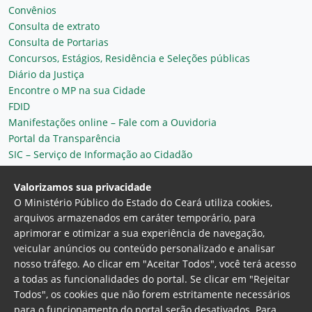
Convênios
Consulta de extrato
Consulta de Portarias
Concursos, Estágios, Residência e Seleções públicas
Diário da Justiça
Encontre o MP na sua Cidade
FDID
Manifestações online – Fale com a Ouvidoria
Portal da Transparência
SIC – Serviço de Informação ao Cidadão
Plantão MP do Ceará
Secretaria Geral
Valorizamos sua privacidade
O Ministério Público do Estado do Ceará utiliza cookies,
arquivos armazenados em caráter temporário, para
aprimorar e otimizar a sua experiência de navegação,
veicular anúncios ou conteúdo personalizado e analisar
nosso tráfego. Ao clicar em "Aceitar Todos", você terá acesso
a todas as funcionalidades do portal. Se clicar em "Rejeitar
Todos", os cookies que não forem estritamente necessários
para o funcionamento do portal serão desativados. Para