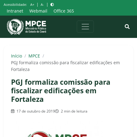
Pular
|
|
Acessibilidade:
A+
A-
para
Intranet
Webmail
Office 365
o
conteúdo
Início
/
MPCE
/
PGJ formaliza comissão para fiscalizar edificações em
Fortaleza
PGJ formaliza comissão para
fiscalizar edificações em
Fortaleza
17 de outubro de 2019
2 min de leitura