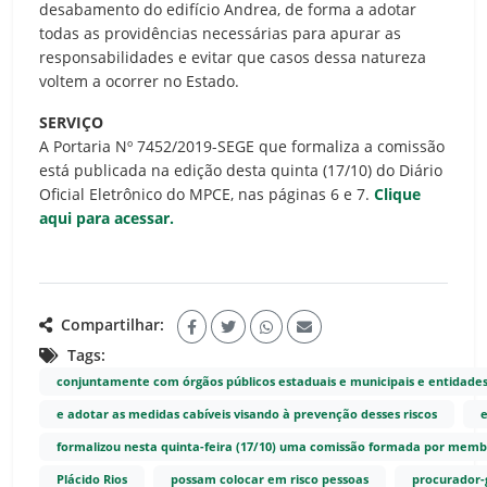
desabamento do edifício Andrea, de forma a adotar
todas as providências necessárias para apurar as
responsabilidades e evitar que casos dessa natureza
voltem a ocorrer no Estado.
SERVIÇO
A Portaria Nº 7452/2019-SEGE que formaliza a comissão
está publicada na edição desta quinta (17/10) do Diário
Oficial Eletrônico do MPCE, nas páginas 6 e 7.
Clique
aqui para acessar.
Compartilhar:
Tags:
conjuntamente com órgãos públicos estaduais e municipais e entidades 
e adotar as medidas cabíveis visando à prevenção desses riscos
formalizou nesta quinta-feira (17/10) uma comissão formada por membro
Plácido Rios
possam colocar em risco pessoas
procurador-g