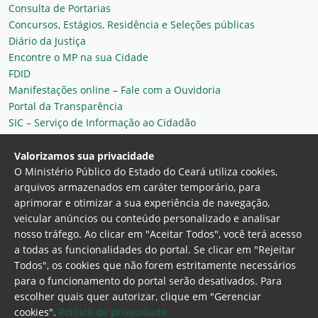
Consulta de Portarias
Concursos, Estágios, Residência e Seleções públicas
Diário da Justiça
Encontre o MP na sua Cidade
FDID
Manifestações online – Fale com a Ouvidoria
Portal da Transparência
SIC – Serviço de Informação ao Cidadão
Plantão MP do Ceará
Secretaria Geral
Valorizamos sua privacidade
O Ministério Público do Estado do Ceará utiliza cookies,
arquivos armazenados em caráter temporário, para
aprimorar e otimizar a sua experiência de navegação,
veicular anúncios ou conteúdo personalizado e analisar
nosso tráfego. Ao clicar em "Aceitar Todos", você terá acesso
a todas as funcionalidades do portal. Se clicar em "Rejeitar
Todos", os cookies que não forem estritamente necessários
para o funcionamento do portal serão desativados. Para
Ministério Público do Estado do Ceará
escolher quais quer autorizar, clique em "Gerenciar
Procuradoria Geral de Justiça
Av. Gen. Afonso
cookies".
Politica de privacidade