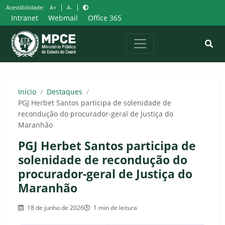
Pular
|
|
Acessibilidade:
A+
A-
para
Intranet
Webmail
Office 365
o
conteúdo
Início
/
Destaques
/
PGJ Herbet Santos participa de solenidade de
recondução do procurador-geral de Justiça do
Maranhão
PGJ Herbet Santos participa de
solenidade de recondução do
procurador-geral de Justiça do
Maranhão
18 de junho de 2026
1 min de leitura