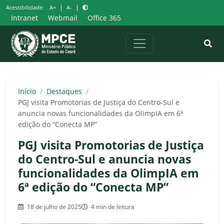
Pular
|
|
Acessibilidade:
A+
A-
para
Intranet
Webmail
Office 365
o
conteúdo
Início
/
Destaques
/
PGJ visita Promotorias de Justiça do Centro-Sul e
anuncia novas funcionalidades da OlimpIA em 6ª
edição do “Conecta MP”
PGJ visita Promotorias de Justiça
do Centro-Sul e anuncia novas
funcionalidades da OlimpIA em
6ª edição do “Conecta MP”
18 de julho de 2025
4 min de leitura