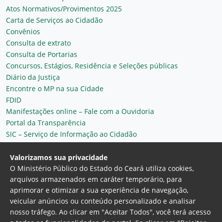
Atos Normativos/Provimentos 2025
Carta de Serviços ao Cidadão
Convênios
Consulta de extrato
Consulta de Portarias
Concursos, Estágios, Residência e Seleções públicas
Diário da Justiça
Encontre o MP na sua Cidade
FDID
Manifestações online – Fale com a Ouvidoria
Portal da Transparência
SIC – Serviço de Informação ao Cidadão
Plantão MP do Ceará
Secretaria Geral
Valorizamos sua privacidade
O Ministério Público do Estado do Ceará utiliza cookies,
arquivos armazenados em caráter temporário, para
aprimorar e otimizar a sua experiência de navegação,
veicular anúncios ou conteúdo personalizado e analisar
nosso tráfego. Ao clicar em "Aceitar Todos", você terá acesso