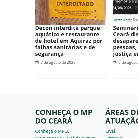
Decon interdita parque
Seminári
aquático e restaurante
Ceará di
de hotel em Aquiraz por
desapar
falhas sanitárias e de
pessoas,
segurança
justiça 
7 de agosto de 2026
7 de agost
CONHEÇA O MP
ÁREAS D
DO CEARÁ
ATUAÇÃ
Conheça o MPCE
Cível