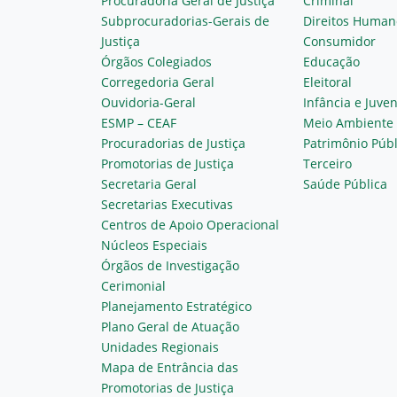
Procuradoria Geral de Justiça
Criminal
Subprocuradorias-Gerais de
Direitos Human
Justiça
Consumidor
Órgãos Colegiados
Educação
Corregedoria Geral
Eleitoral
Ouvidoria-Geral
Infância e Juve
ESMP – CEAF
Meio Ambiente
Procuradorias de Justiça
Patrimônio Públ
Promotorias de Justiça
Terceiro
Secretaria Geral
Saúde Pública
Secretarias Executivas
Centros de Apoio Operacional
Núcleos Especiais
Órgãos de Investigação
Cerimonial
Planejamento Estratégico
Plano Geral de Atuação
Unidades Regionais
Mapa de Entrância das
Promotorias de Justiça