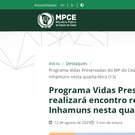
Pular
|
|
Acessibilidade:
A+
A-
para
o
conteúdo
Início
/
Destaques
/
Programa Vidas Preservadas do MP do Cear
Inhamuns nesta quarta-feira (13)
Programa Vidas Pre
realizará encontro r
Inhamuns nesta quar
12 de agosto de 2025
3 min de leitura