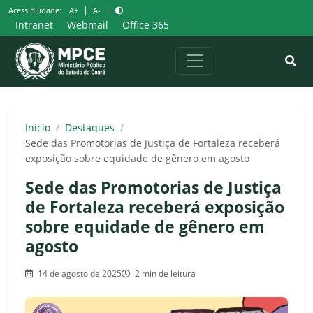
Pular
|
|
Acessibilidade:
A+
A-
para
Intranet
Webmail
Office 365
o
conteúdo
Início
/
Destaques
/
Sede das Promotorias de Justiça de Fortaleza receberá
exposição sobre equidade de gênero em agosto
Sede das Promotorias de Justiça
de Fortaleza receberá exposição
sobre equidade de gênero em
agosto
14 de agosto de 2025
2 min de leitura