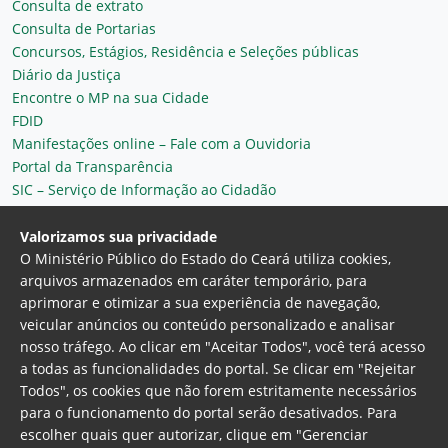
Consulta de extrato
Consulta de Portarias
Concursos, Estágios, Residência e Seleções públicas
Diário da Justiça
Encontre o MP na sua Cidade
FDID
Manifestações online – Fale com a Ouvidoria
Portal da Transparência
SIC – Serviço de Informação ao Cidadão
Plantão MP do Ceará
Secretaria Geral
Valorizamos sua privacidade
O Ministério Público do Estado do Ceará utiliza cookies,
arquivos armazenados em caráter temporário, para
aprimorar e otimizar a sua experiência de navegação,
veicular anúncios ou conteúdo personalizado e analisar
nosso tráfego. Ao clicar em "Aceitar Todos", você terá acesso
a todas as funcionalidades do portal. Se clicar em "Rejeitar
Todos", os cookies que não forem estritamente necessários
para o funcionamento do portal serão desativados. Para
Ministério Público do Estado do Ceará
escolher quais quer autorizar, clique em "Gerenciar
Procuradoria Geral de Justiça
Av. Gen. Afonso