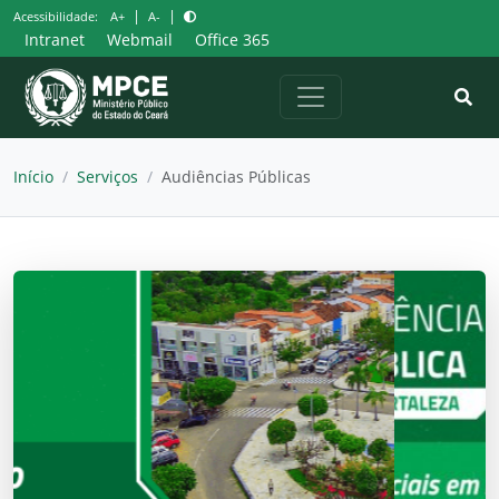
Pular
|
|
Acessibilidade:
A+
A-
para
Intranet
Webmail
Office 365
o
conteúdo
Início
/
Serviços
/
Audiências Públicas