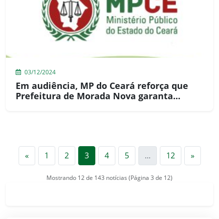
03/12/2024
Em audiência, MP do Ceará reforça que
Prefeitura de Morada Nova garanta...
Anterior
Próxi
«
1
2
3
4
5
...
12
»
Mostrando 12 de 143 notícias (Página 3 de 12)