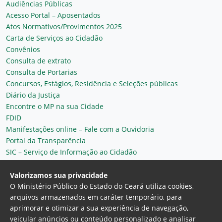
Audiências Públicas
Acesso Portal – Aposentados
Atos Normativos/Provimentos 2025
Carta de Serviços ao Cidadão
Convênios
Consulta de extrato
Consulta de Portarias
Concursos, Estágios, Residência e Seleções públicas
Diário da Justiça
Encontre o MP na sua Cidade
FDID
Manifestações online – Fale com a Ouvidoria
Portal da Transparência
SIC – Serviço de Informação ao Cidadão
Plantão MP do Ceará
Secretaria Geral
Valorizamos sua privacidade
O Ministério Público do Estado do Ceará utiliza cookies,
arquivos armazenados em caráter temporário, para
aprimorar e otimizar a sua experiência de navegação,
veicular anúncios ou conteúdo personalizado e analisar