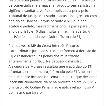
restabeleceu penas aplicadas pelo TJCE a um acusado
de comercializar e armazenar produto sem registro na
vigilância sanitária. Após ser aplicada a pena pelo
Tribunal de Justiça do Estado, o acusado ingressou com
pedido de Habeas Corpus perante o STJ, que não
acatou o pedido, mas redimensionou a pena para um
ano de prisão e 10 dias-multa, em regime aberto. A
decisão foi mantida pela Quinta Turma do STJ.
Por sua vez, o MP do Ceará interpôs Recurso
Extraordinário junto ao STF, que reformou a decisão do
STJ e restabeleceu as penas dos réus fixadas
anteriormente no TJCE. Na decisão, o ministro
Alexandre de Moraes ressaltou que o acórdão do STJ
afrontaria entendimento já firmado pelo STF, no sentido
de que a tese firmada no Tema 1.003/STF, que declara a
inconstitucionalidade da pena prevista no art. 273, §1º-
B, inciso I, do Código Penal, não é aplicável ao inciso V
do mesmo parágrafo.