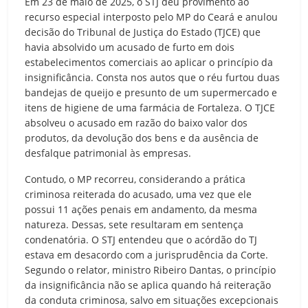
Em 23 de maio de 2025, o STJ deu provimento ao
recurso especial interposto pelo MP do Ceará e anulou
decisão do Tribunal de Justiça do Estado (TJCE) que
havia absolvido um acusado de furto em dois
estabelecimentos comerciais ao aplicar o princípio da
insignificância. Consta nos autos que o réu furtou duas
bandejas de queijo e presunto de um supermercado e
itens de higiene de uma farmácia de Fortaleza. O TJCE
absolveu o acusado em razão do baixo valor dos
produtos, da devolução dos bens e da ausência de
desfalque patrimonial às empresas.
Contudo, o MP recorreu, considerando a prática
criminosa reiterada do acusado, uma vez que ele
possui 11 ações penais em andamento, da mesma
natureza. Dessas, sete resultaram em sentença
condenatória. O STJ entendeu que o acórdão do TJ
estava em desacordo com a jurisprudência da Corte.
Segundo o relator, ministro Ribeiro Dantas, o princípio
da insignificância não se aplica quando há reiteração
da conduta criminosa, salvo em situações excepcionais