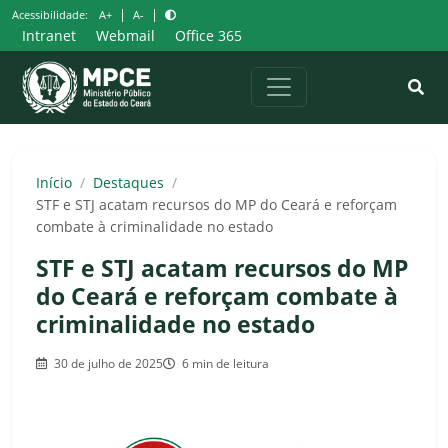
Pular
|
|
Acessibilidade:
A+
A-
para
Intranet
Webmail
Office 365
o
conteúdo
Início
/
Destaques
/
STF e STJ acatam recursos do MP do Ceará e reforçam
combate à criminalidade no estado
STF e STJ acatam recursos do MP
do Ceará e reforçam combate à
criminalidade no estado
30 de julho de 2025
6 min de leitura