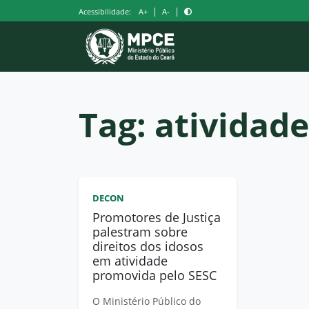
Pular
|
|
Acessibilidade:
A+
A-
para
o
conteúdo
Tag:
atividade
DECON
Promotores de Justiça
palestram sobre
direitos dos idosos
em atividade
promovida pelo SESC
O Ministério Público do