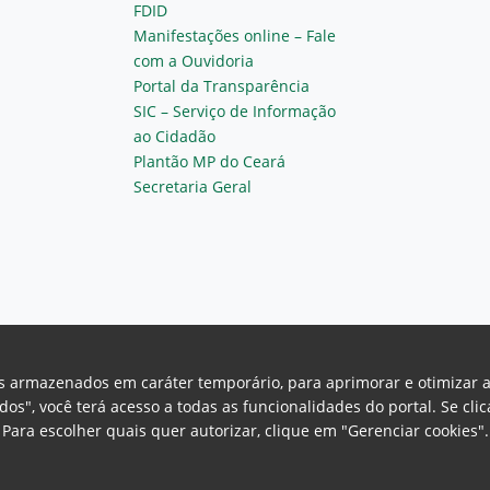
FDID
Manifestações online – Fale
com a Ouvidoria
Portal da Transparência
SIC – Serviço de Informação
ao Cidadão
Plantão MP do Ceará
Secretaria Geral
vos armazenados em caráter temporário, para aprimorar e otimizar 
odos", você terá acesso a todas as funcionalidades do portal. Se cl
Para escolher quais quer autorizar, clique em "Gerenciar cookies"
Ceará Procuradoria Geral de Justiça
H
a, 130 - Cambeba - CEP: 60.822-325