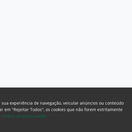
a sua experiência de navegação, veicular anúncios ou conteúdo
icar em "Rejeitar Todos", os cookies que não forem estritamente
.
Politica de privacidade
ome Page
Intranet
Webmail
Office 365