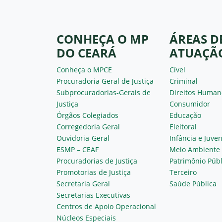
CONHEÇA O MP
ÁREAS D
DO CEARÁ
ATUAÇÃ
Conheça o MPCE
Cível
Procuradoria Geral de Justiça
Criminal
Subprocuradorias-Gerais de
Direitos Human
Justiça
Consumidor
Órgãos Colegiados
Educação
Corregedoria Geral
Eleitoral
Ouvidoria-Geral
Infância e Juve
ESMP – CEAF
Meio Ambiente
Procuradorias de Justiça
Patrimônio Públ
Promotorias de Justiça
Terceiro
Secretaria Geral
Saúde Pública
Secretarias Executivas
Centros de Apoio Operacional
Núcleos Especiais