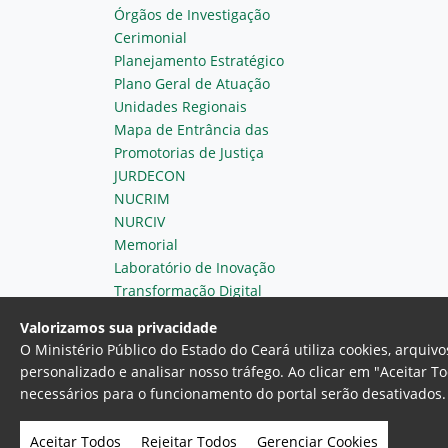
Órgãos de Investigação
Cerimonial
Planejamento Estratégico
Plano Geral de Atuação
Unidades Regionais
Mapa de Entrância das
Promotorias de Justiça
JURDECON
NUCRIM
NURCIV
Memorial
Laboratório de Inovação
Transformação Digital
Valorizamos sua privacidade
O Ministério Público do Estado do Ceará utiliza cookies, arqui
personalizado e analisar nosso tráfego. Ao clicar em "Aceitar T
necessários para o funcionamento do portal serão desativados. 
Ministério Público do Estado do 
Av. Gen. Afonso Albuquerque Lim
Aceitar Todos
Rejeitar Todos
Gerenciar Cookies