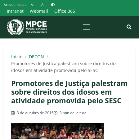
Pular
|
|
Acessibilidade:
A+
A-
para
Intranet
Webmail
Office 365
o
conteúdo
Início
/
DECON
/
Promotores de Justiça palestram sobre direitos dos
idosos em atividade promovida pelo SESC
Promotores de Justiça palestram
sobre direitos dos idosos em
atividade promovida pelo SESC
3 de outubro de 2016
3 min de leitura