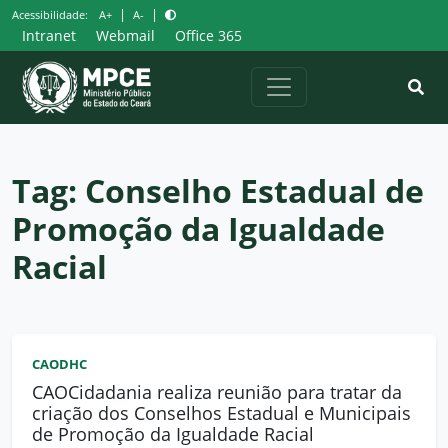
Pular
|
|
Acessibilidade:
A+
A-
para
Intranet
Webmail
Office 365
o
conteúdo
Tag:
Conselho Estadual de
Promoção da Igualdade
Racial
CAODHC
CAOCidadania realiza reunião para tratar da
criação dos Conselhos Estadual e Municipais
de Promoção da Igualdade Racial