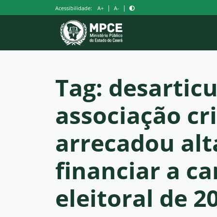
Pular
|
|
Acessibilidade:
A+
A-
para
o
conteúdo
Tag:
desartic
associação cr
arrecadou alt
financiar a 
eleitoral de 2