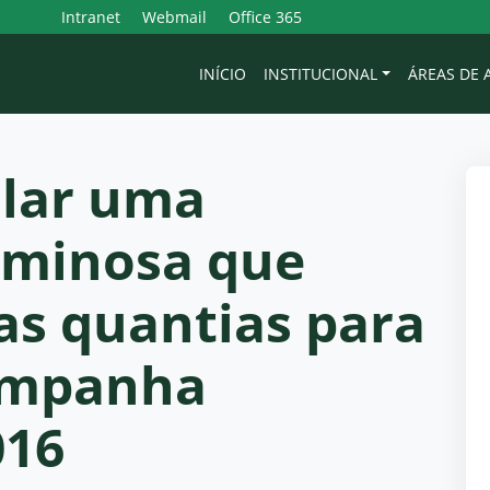
Intranet
Webmail
Office 365
INÍCIO
INSTITUCIONAL
ÁREAS DE
ular uma
iminosa que
as quantias para
campanha
016