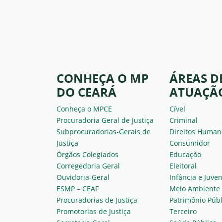
CONHEÇA O MP
ÁREAS D
DO CEARÁ
ATUAÇÃ
Conheça o MPCE
Cível
Procuradoria Geral de Justiça
Criminal
Subprocuradorias-Gerais de
Direitos Human
Justiça
Consumidor
Órgãos Colegiados
Educação
Corregedoria Geral
Eleitoral
Ouvidoria-Geral
Infância e Juve
ESMP – CEAF
Meio Ambiente
Procuradorias de Justiça
Patrimônio Públ
Promotorias de Justiça
Terceiro