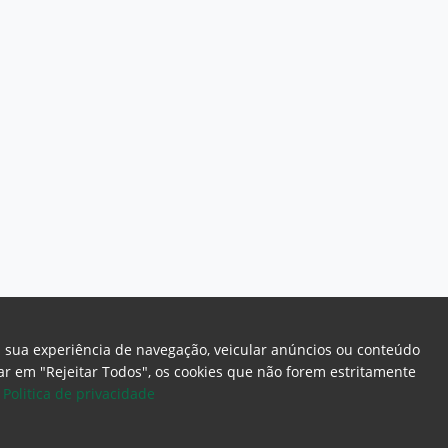
a sua experiência de navegação, veicular anúncios ou conteúdo
icar em "Rejeitar Todos", os cookies que não forem estritamente
.
Politica de privacidade
ome Page
Intranet
Webmail
Office 365