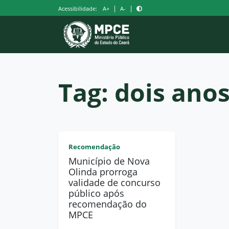
Pular
|
|
Acessibilidade:
A+
A-
para
o
conteúdo
Tag:
dois ano
Recomendação
Município de Nova
Olinda prorroga
validade de concurso
público após
recomendação do
MPCE