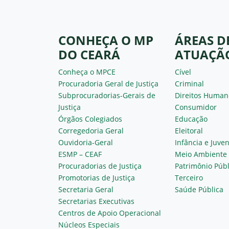
CONHEÇA O MP
ÁREAS D
DO CEARÁ
ATUAÇÃ
Conheça o MPCE
Cível
Procuradoria Geral de Justiça
Criminal
Subprocuradorias-Gerais de
Direitos Human
Justiça
Consumidor
Órgãos Colegiados
Educação
Corregedoria Geral
Eleitoral
Ouvidoria-Geral
Infância e Juve
ESMP – CEAF
Meio Ambiente
Procuradorias de Justiça
Patrimônio Públ
Promotorias de Justiça
Terceiro
Secretaria Geral
Saúde Pública
Secretarias Executivas
Centros de Apoio Operacional
Núcleos Especiais