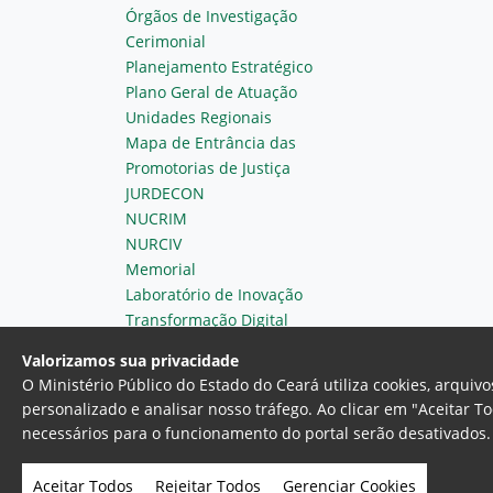
Órgãos de Investigação
Cerimonial
Planejamento Estratégico
Plano Geral de Atuação
Unidades Regionais
Mapa de Entrância das
Promotorias de Justiça
JURDECON
NUCRIM
NURCIV
Memorial
Laboratório de Inovação
Transformação Digital
Valorizamos sua privacidade
O Ministério Público do Estado do Ceará utiliza cookies, arqui
personalizado e analisar nosso tráfego. Ao clicar em "Aceitar T
necessários para o funcionamento do portal serão desativados. 
Ministério Público do Estado do 
Av. Gen. Afonso Albuquerque Lim
Aceitar Todos
Rejeitar Todos
Gerenciar Cookies