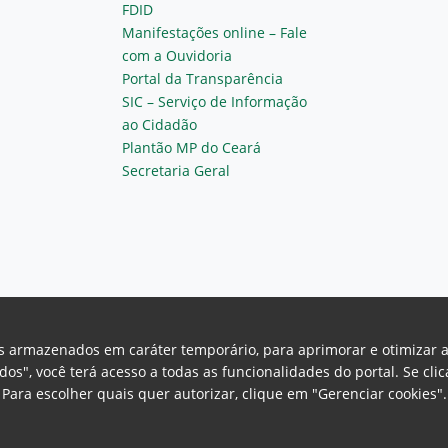
FDID
Manifestações online – Fale
com a Ouvidoria
Portal da Transparência
SIC – Serviço de Informação
ao Cidadão
Plantão MP do Ceará
Secretaria Geral
vos armazenados em caráter temporário, para aprimorar e otimizar 
odos", você terá acesso a todas as funcionalidades do portal. Se cl
Para escolher quais quer autorizar, clique em "Gerenciar cookies"
Ceará Procuradoria Geral de Justiça
H
a, 130 - Cambeba - CEP: 60.822-325