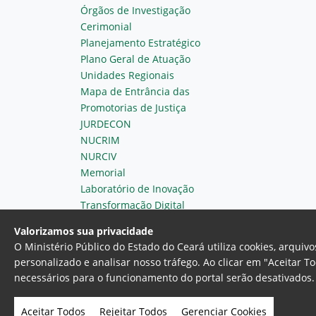
Órgãos de Investigação
Cerimonial
Planejamento Estratégico
Plano Geral de Atuação
Unidades Regionais
Mapa de Entrância das
Promotorias de Justiça
JURDECON
NUCRIM
NURCIV
Memorial
Laboratório de Inovação
Transformação Digital
Valorizamos sua privacidade
O Ministério Público do Estado do Ceará utiliza cookies, arqui
personalizado e analisar nosso tráfego. Ao clicar em "Aceitar T
necessários para o funcionamento do portal serão desativados. 
Ministério Público do Estado do 
Av. Gen. Afonso Albuquerque Lim
Aceitar Todos
Rejeitar Todos
Gerenciar Cookies