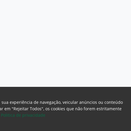
a sua experiência de navegação, veicular anúncios ou conteúdo
icar em "Rejeitar Todos", os cookies que não forem estritamente
.
Politica de privacidade
ome Page
Intranet
Webmail
Office 365