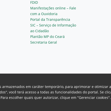
FDID
Manifestações online – Fale
com a Ouvidoria
Portal da Transparência
SIC – Serviço de Informação
ao Cidadão
Plantão MP do Ceará
Secretaria Geral
vos armazenados em caráter temporário, para aprimorar e otimizar 
odos", você terá acesso a todas as funcionalidades do portal. Se cl
Para escolher quais quer autorizar, clique em "Gerenciar cookies"
Ceará Procuradoria Geral de Justiça
H
a, 130 - Cambeba - CEP: 60.822-325