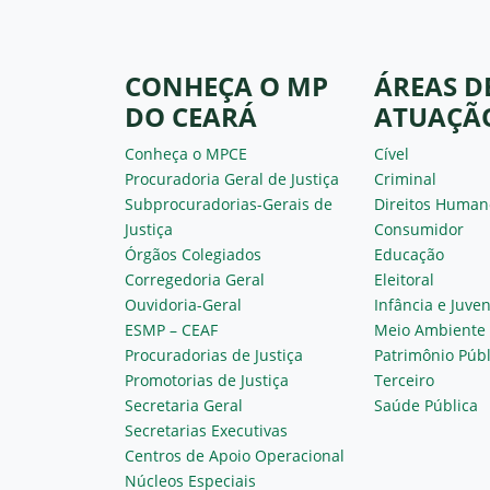
CONHEÇA O MP
ÁREAS D
DO CEARÁ
ATUAÇÃ
Conheça o MPCE
Cível
Procuradoria Geral de Justiça
Criminal
Subprocuradorias-Gerais de
Direitos Human
Justiça
Consumidor
Órgãos Colegiados
Educação
Corregedoria Geral
Eleitoral
Ouvidoria-Geral
Infância e Juve
ESMP – CEAF
Meio Ambiente
Procuradorias de Justiça
Patrimônio Públ
Promotorias de Justiça
Terceiro
Secretaria Geral
Saúde Pública
Secretarias Executivas
Centros de Apoio Operacional
Núcleos Especiais