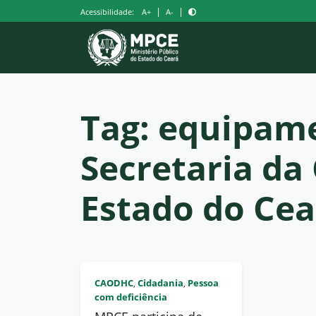
Pular
|
|
Acessibilidade:
A+
A-
para
o
conteúdo
Tag:
equipam
Secretaria da
Estado do Cea
CAODHC
Cidadania
Pessoa
,
,
com deficiência