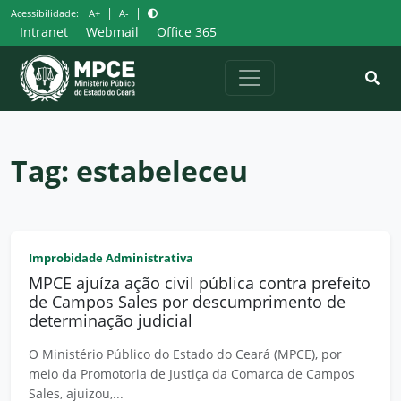
Pular
|
|
Acessibilidade:
A+
A-
para
Intranet
Webmail
Office 365
o
conteúdo
Tag:
estabeleceu
Improbidade Administrativa
MPCE ajuíza ação civil pública contra prefeito
de Campos Sales por descumprimento de
determinação judicial
O Ministério Público do Estado do Ceará (MPCE), por
meio da Promotoria de Justiça da Comarca de Campos
Sales, ajuizou,...