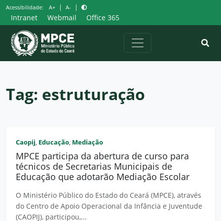
Pular
|
|
Acessibilidade:
A+
A-
para
Intranet
Webmail
Office 365
o
conteúdo
Tag:
estruturação
Caopij
Educação
Mediação
,
,
MPCE participa da abertura de curso para
técnicos de Secretarias Municipais de
Educação que adotarão Mediação Escolar
O Ministério Público do Estado do Ceará (MPCE), através
do Centro de Apoio Operacional da Infância e Juventude
(CAOPIJ), participou,...