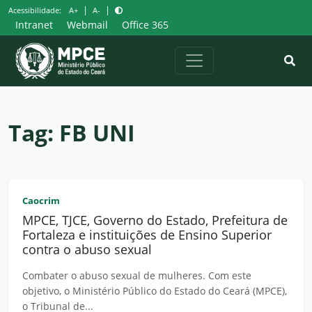
Pular
|
|
Acessibilidade:
A+
A-
para
Intranet
Webmail
Office 365
o
conteúdo
Tag:
FB UNI
Caocrim
MPCE, TJCE, Governo do Estado, Prefeitura de
Fortaleza e instituições de Ensino Superior
contra o abuso sexual
Combater o abuso sexual de mulheres. Com este
objetivo, o Ministério Público do Estado do Ceará (MPCE),
o Tribunal de...