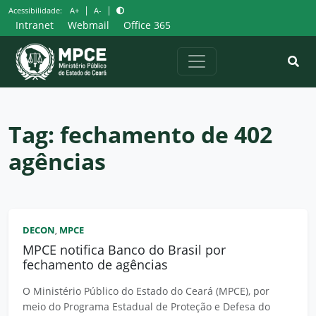
Pular
|
|
Acessibilidade:
A+
A-
para
Intranet
Webmail
Office 365
o
conteúdo
Tag:
fechamento de 402
agências
DECON
MPCE
,
MPCE notifica Banco do Brasil por
fechamento de agências
O Ministério Público do Estado do Ceará (MPCE), por
meio do Programa Estadual de Proteção e Defesa do