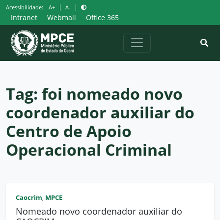
Pular
|
|
Acessibilidade:
A+
A-
para
Intranet
Webmail
Office 365
o
conteúdo
Tag:
foi nomeado novo
coordenador auxiliar do
Centro de Apoio
Operacional Criminal
Caocrim
MPCE
,
Nomeado novo coordenador auxiliar do