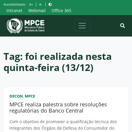
Pular
|
|
Acessibilidade:
A+
A-
para
Intranet
Webmail
Office 365
o
conteúdo
Tag:
foi realizada nesta
quinta-feira (13/12)
DECON
MPCE
,
MPCE realiza palestra sobre resoluções
regulatórias do Banco Central
Com o objetivo de promover a qualificação técnica dos
integrantes dos Órgãos de Defesa do Consumidor do