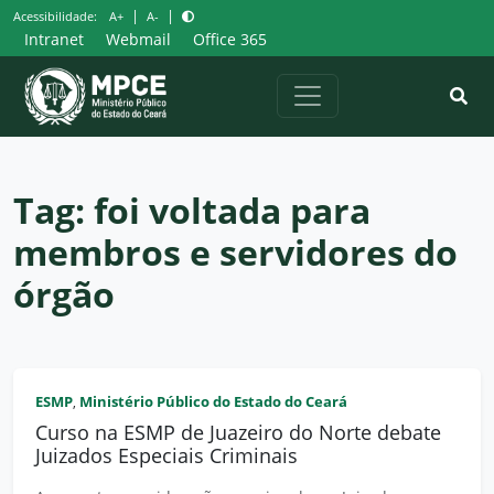
Pular
|
|
Acessibilidade:
A+
A-
para
Intranet
Webmail
Office 365
o
conteúdo
Tag:
foi voltada para
membros e servidores do
órgão
ESMP
Ministério Público do Estado do Ceará
,
Curso na ESMP de Juazeiro do Norte debate
Juizados Especiais Criminais