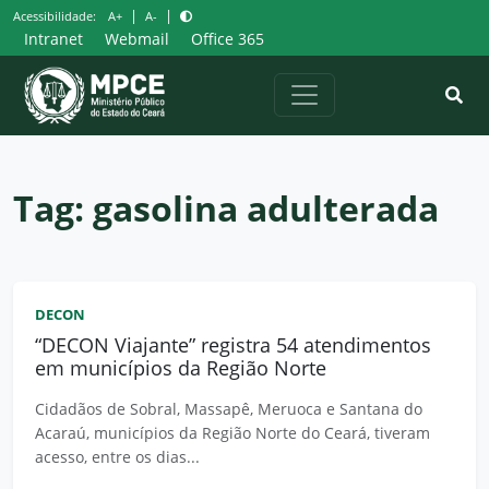
Pular
|
|
Acessibilidade:
A+
A-
para
Intranet
Webmail
Office 365
o
conteúdo
Tag:
gasolina adulterada
DECON
“DECON Viajante” registra 54 atendimentos
em municípios da Região Norte
Cidadãos de Sobral, Massapê, Meruoca e Santana do
Acaraú, municípios da Região Norte do Ceará, tiveram
acesso, entre os dias...