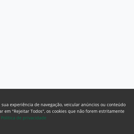
a sua experiência de navegação, veicular anúncios ou conteúdo
icar em "Rejeitar Todos", os cookies que não forem estritamente
.
Politica de privacidade
ome Page
Intranet
Webmail
Office 365