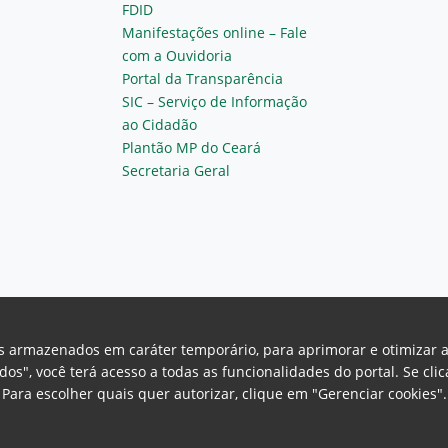
FDID
Manifestações online – Fale
com a Ouvidoria
Portal da Transparência
SIC – Serviço de Informação
ao Cidadão
Plantão MP do Ceará
Secretaria Geral
vos armazenados em caráter temporário, para aprimorar e otimizar 
odos", você terá acesso a todas as funcionalidades do portal. Se cl
Para escolher quais quer autorizar, clique em "Gerenciar cookies"
Ceará Procuradoria Geral de Justiça
H
a, 130 - Cambeba - CEP: 60.822-325