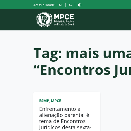
Pular
|
|
Acessibilidade:
A+
A-
para
o
conteúdo
Tag:
mais uma
“Encontros Ju
ESMP
MPCE
,
Enfrentamento à
alienação parental é
tema de Encontros
Jurídicos desta sexta-