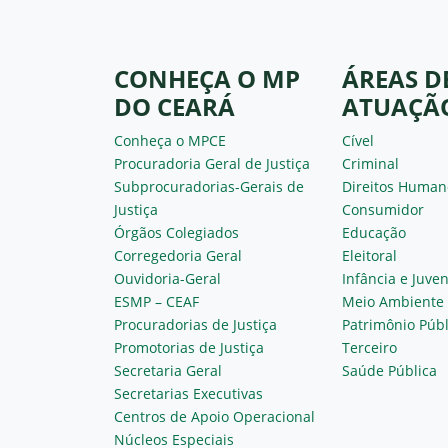
CONHEÇA O MP
ÁREAS D
DO CEARÁ
ATUAÇÃ
Conheça o MPCE
Cível
Procuradoria Geral de Justiça
Criminal
Subprocuradorias-Gerais de
Direitos Human
Justiça
Consumidor
Órgãos Colegiados
Educação
Corregedoria Geral
Eleitoral
Ouvidoria-Geral
Infância e Juve
ESMP – CEAF
Meio Ambiente
Procuradorias de Justiça
Patrimônio Públ
Promotorias de Justiça
Terceiro
Secretaria Geral
Saúde Pública
Secretarias Executivas
Centros de Apoio Operacional
Núcleos Especiais