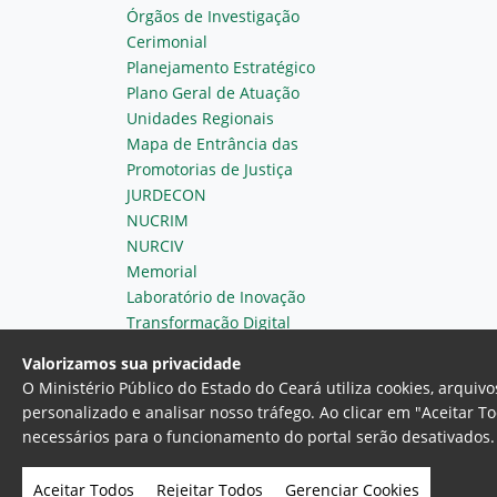
Órgãos de Investigação
Cerimonial
Planejamento Estratégico
Plano Geral de Atuação
Unidades Regionais
Mapa de Entrância das
Promotorias de Justiça
JURDECON
NUCRIM
NURCIV
Memorial
Laboratório de Inovação
Transformação Digital
Valorizamos sua privacidade
O Ministério Público do Estado do Ceará utiliza cookies, arqui
personalizado e analisar nosso tráfego. Ao clicar em "Aceitar T
necessários para o funcionamento do portal serão desativados. 
Ministério Público do Estado do 
Av. Gen. Afonso Albuquerque Lim
Aceitar Todos
Rejeitar Todos
Gerenciar Cookies