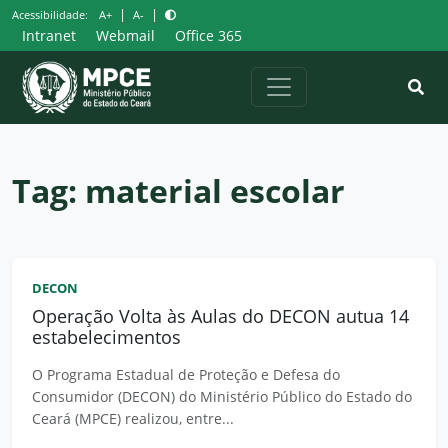
Pular
|
|
Acessibilidade:
A+
A-
para
Intranet
Webmail
Office 365
o
conteúdo
Tag:
material escolar
DECON
Operação Volta às Aulas do DECON autua 14
estabelecimentos
O Programa Estadual de Proteção e Defesa do
Consumidor (DECON) do Ministério Público do Estado do
Ceará (MPCE) realizou, entre...