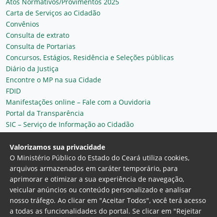
Atos Normativos/Provimentos 2025
Carta de Serviços ao Cidadão
Convênios
Consulta de extrato
Consulta de Portarias
Concursos, Estágios, Residência e Seleções públicas
Diário da Justiça
Encontre o MP na sua Cidade
FDID
Manifestações online – Fale com a Ouvidoria
Portal da Transparência
SIC – Serviço de Informação ao Cidadão
Plantão MP do Ceará
Secretaria Geral
Valorizamos sua privacidade
O Ministério Público do Estado do Ceará utiliza cookies,
arquivos armazenados em caráter temporário, para
aprimorar e otimizar a sua experiência de navegação,
veicular anúncios ou conteúdo personalizado e analisar
nosso tráfego. Ao clicar em "Aceitar Todos", você terá acesso
a todas as funcionalidades do portal. Se clicar em "Rejeitar