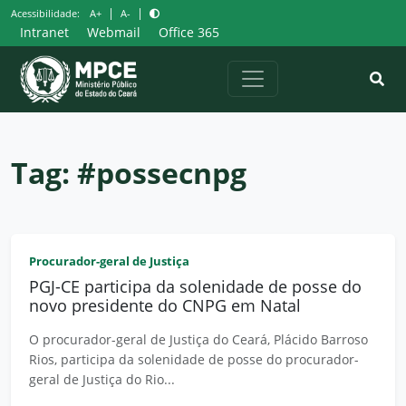
Pular
|
|
Acessibilidade:
A+
A-
para
Intranet
Webmail
Office 365
o
conteúdo
Tag:
#possecnpg
Procurador-geral de Justiça
PGJ-CE participa da solenidade de posse do
novo presidente do CNPG em Natal
O procurador-geral de Justiça do Ceará, Plácido Barroso
Rios, participa da solenidade de posse do procurador-
geral de Justiça do Rio...