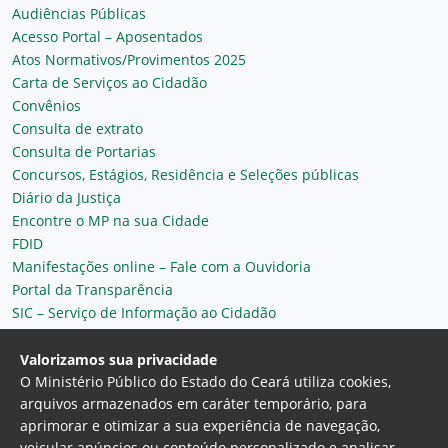
Audiências Públicas
Acesso Portal – Aposentados
Atos Normativos/Provimentos 2025
Carta de Serviços ao Cidadão
Convênios
Consulta de extrato
Consulta de Portarias
Concursos, Estágios, Residência e Seleções públicas
Diário da Justiça
Encontre o MP na sua Cidade
FDID
Manifestações online – Fale com a Ouvidoria
Portal da Transparência
SIC – Serviço de Informação ao Cidadão
Plantão MP do Ceará
Secretaria Geral
Valorizamos sua privacidade
O Ministério Público do Estado do Ceará utiliza cookies,
arquivos armazenados em caráter temporário, para
aprimorar e otimizar a sua experiência de navegação,
veicular anúncios ou conteúdo personalizado e analisar