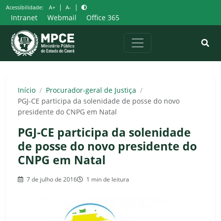
Pular
|
|
Acessibilidade:
A+
A-
para
Intranet
Webmail
Office 365
o
conteúdo
Início
/
Procurador-geral de Justiça
/
PGJ-CE participa da solenidade de posse do novo
presidente do CNPG em Natal
PGJ-CE participa da solenidade
de posse do novo presidente do
CNPG em Natal
7 de julho de 2016
1 min de leitura