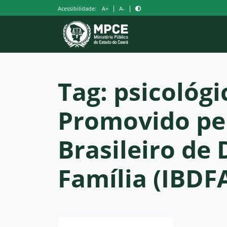
Pular
|
|
Acessibilidade:
A+
A-
para
o
conteúdo
Tag:
psicológi
Promovido pel
Brasileiro de 
Família (IBDF