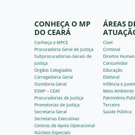
CONHEÇA O MP
ÁREAS D
DO CEARÁ
ATUAÇÃ
Conheça o MPCE
Cível
Procuradoria Geral de Justiça
Criminal
Subprocuradorias-Gerais de
Direitos Human
Justiça
Consumidor
Órgãos Colegiados
Educação
Corregedoria Geral
Eleitoral
Ouvidoria-Geral
Infância e Juve
ESMP – CEAF
Meio Ambiente
Procuradorias de Justiça
Patrimônio Públ
Promotorias de Justiça
Terceiro
Secretaria Geral
Saúde Pública
Secretarias Executivas
Centros de Apoio Operacional
Núcleos Especiais