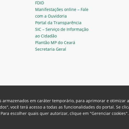
FDID
Manifestações online – Fale
com a Ouvidoria
Portal da Transparência
SIC – Serviço de Informação
ao Cidadão
Plantão MP do Ceará
Secretaria Geral
vos armazenados em caráter temporário, para aprimorar e otimizar 
odos", você terá acesso a todas as funcionalidades do portal. Se cl
Para escolher quais quer autorizar, clique em "Gerenciar cookies"
Ceará Procuradoria Geral de Justiça
H
a, 130 - Cambeba - CEP: 60.822-325