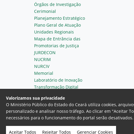
Órgãos de Investigação
Cerimonial
Planejamento Estratégico
Plano Geral de Atuação
Unidades Regionais
Mapa de Entrância das
Promotorias de Justiça
JURDECON
NUCRIM
NURCIV
Memorial
Laboratório de Inovação
Transformação Digital
Valorizamos sua privacidade
O Ministério Público do Estado do Ceará utiliza cookies, arqui
personalizado e analisar nosso tráfego. Ao clicar em "Aceitar T
necessários para o funcionamento do portal serão desativados. 
Ministério Público do Estado do 
Av. Gen. Afonso Albuquerque Lim
Aceitar Todos
Rejeitar Todos
Gerenciar Cookies