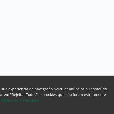
a sua experiência de navegação, veicular anúncios ou conteúdo
icar em "Rejeitar Todos", os cookies que não forem estritamente
.
Politica de privacidade
ome Page
Intranet
Webmail
Office 365