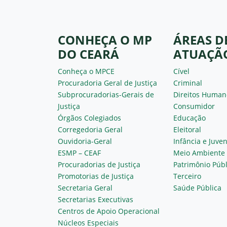
CONHEÇA O MP
ÁREAS D
DO CEARÁ
ATUAÇÃ
Conheça o MPCE
Cível
Procuradoria Geral de Justiça
Criminal
Subprocuradorias-Gerais de
Direitos Human
Justiça
Consumidor
Órgãos Colegiados
Educação
Corregedoria Geral
Eleitoral
Ouvidoria-Geral
Infância e Juve
ESMP – CEAF
Meio Ambiente
Procuradorias de Justiça
Patrimônio Públ
Promotorias de Justiça
Terceiro
Secretaria Geral
Saúde Pública
Secretarias Executivas
Centros de Apoio Operacional
Núcleos Especiais