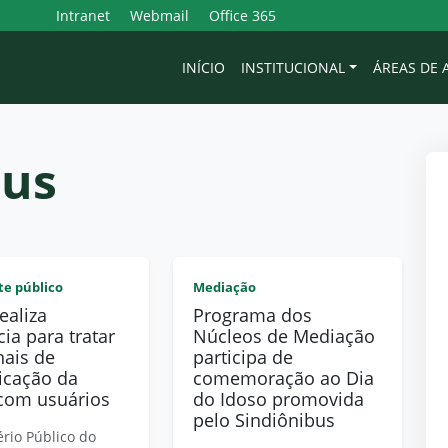
Intranet
Webmail
Office 365
INÍCIO
INSTITUCIONAL
ÁREAS DE
bus
te público
Mediação
ealiza
Programa dos
ia para tratar
Núcleos de Mediação
nais de
participa de
cação da
comemoração ao Dia
 com usuários
do Idoso promovida
pelo Sindiônibus
ério Público do