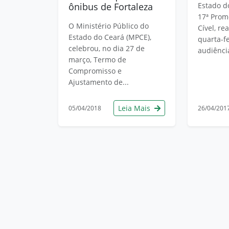
ônibus de Fortaleza
Estado d
17ª Promo
O Ministério Público do
Cível, re
Estado do Ceará (MPCE),
quarta-fe
celebrou, no dia 27 de
audiência
março, Termo de
Compromisso e
Ajustamento de...
Leia Mais
05/04/2018
26/04/201