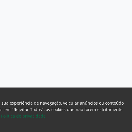
a sua experiência de navegação, veicular anúncios ou conteúdo
icar em "Rejeitar Todos", os cookies que não forem estritamente
.
Politica de privacidade
ome Page
Intranet
Webmail
Office 365