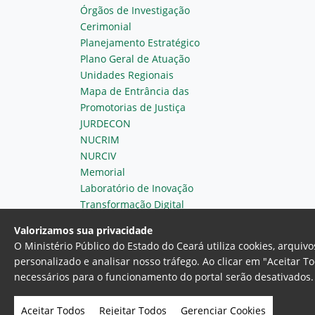
Órgãos de Investigação
Cerimonial
Planejamento Estratégico
Plano Geral de Atuação
Unidades Regionais
Mapa de Entrância das
Promotorias de Justiça
JURDECON
NUCRIM
NURCIV
Memorial
Laboratório de Inovação
Transformação Digital
Valorizamos sua privacidade
O Ministério Público do Estado do Ceará utiliza cookies, arqui
personalizado e analisar nosso tráfego. Ao clicar em "Aceitar T
necessários para o funcionamento do portal serão desativados. 
Ministério Público do Estado do 
Av. Gen. Afonso Albuquerque Lim
Aceitar Todos
Rejeitar Todos
Gerenciar Cookies