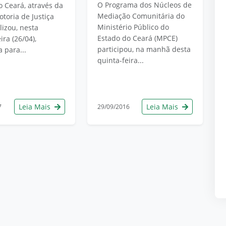
O Programa dos Núcleos de
o Ceará, através da
Mediação Comunitária do
toria de Justiça
Ministério Público do
alizou, nesta
Estado do Ceará (MPCE)
ira (26/04),
participou, na manhã desta
 para...
quinta-feira...
Leia Mais
Leia Mais
7
29/09/2016