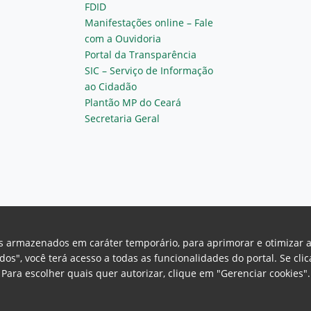
FDID
Manifestações online – Fale
com a Ouvidoria
Portal da Transparência
SIC – Serviço de Informação
ao Cidadão
Plantão MP do Ceará
Secretaria Geral
vos armazenados em caráter temporário, para aprimorar e otimizar 
odos", você terá acesso a todas as funcionalidades do portal. Se cl
Para escolher quais quer autorizar, clique em "Gerenciar cookies"
Ceará Procuradoria Geral de Justiça
H
a, 130 - Cambeba - CEP: 60.822-325