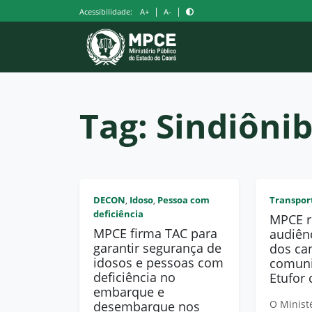
Pular
|
|
Acessibilidade:
A+
A-
para
o
conteúdo
Tag:
Sindiôni
DECON
Idoso
Pessoa com
Transpor
,
,
deficiência
MPCE r
MPCE firma TAC para
audiênc
garantir segurança de
dos ca
idosos e pessoas com
comuni
deficiência no
Etufor
embarque e
O Minist
desembarque nos