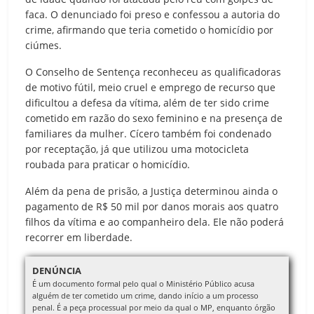
faca. O denunciado foi preso e confessou a autoria do
crime, afirmando que teria cometido o homicídio por
ciúmes.
O Conselho de Sentença reconheceu as qualificadoras
de motivo fútil, meio cruel e emprego de recurso que
dificultou a defesa da vítima, além de ter sido crime
cometido em razão do sexo feminino e na presença de
familiares da mulher. Cícero também foi condenado
por receptação, já que utilizou uma motocicleta
roubada para praticar o homicídio.
Além da pena de prisão, a Justiça determinou ainda o
pagamento de R$ 50 mil por danos morais aos quatro
filhos da vítima e ao companheiro dela. Ele não poderá
recorrer em liberdade.
DENÚNCIA
É um documento formal pelo qual o Ministério Público acusa
alguém de ter cometido um crime, dando início a um processo
penal. É a peça processual por meio da qual o MP, enquanto órgão