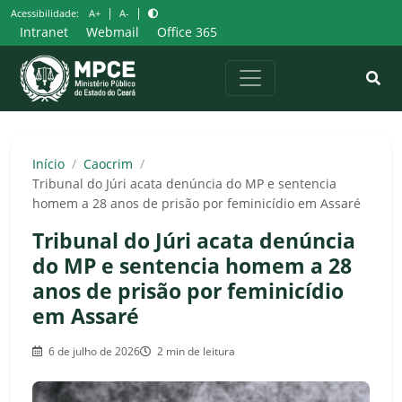
Pular
|
|
Acessibilidade:
A+
A-
para
Intranet
Webmail
Office 365
o
conteúdo
Início
/
Caocrim
/
Tribunal do Júri acata denúncia do MP e sentencia
homem a 28 anos de prisão por feminicídio em Assaré
Tribunal do Júri acata denúncia
do MP e sentencia homem a 28
anos de prisão por feminicídio
em Assaré
6 de julho de 2026
2 min de leitura