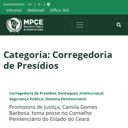
Pular
|
|
Acessibilidade:
A+
A-
para
Intranet
Webmail
Office 365
o
conteúdo
Categoria:
Corregedoria
de Presídios
Corregedoria de Presídios
Destaques
Institucional
,
,
,
Segurança Pública
Sistema Penitenciário
,
Promotora de Justiça, Camila Gomes
Barbosa, toma posse no Conselho
Penitenciário do Estado do Ceará