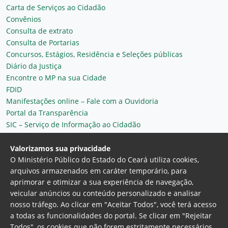
Carta de Serviços ao Cidadão
Convênios
Consulta de extrato
Consulta de Portarias
Concursos, Estágios, Residência e Seleções públicas
Diário da Justiça
Encontre o MP na sua Cidade
FDID
Manifestações online – Fale com a Ouvidoria
Portal da Transparência
SIC – Serviço de Informação ao Cidadão
Plantão MP do Ceará
Secretaria Geral
Valorizamos sua privacidade
O Ministério Público do Estado do Ceará utiliza cookies,
arquivos armazenados em caráter temporário, para
aprimorar e otimizar a sua experiência de navegação,
veicular anúncios ou conteúdo personalizado e analisar
nosso tráfego. Ao clicar em "Aceitar Todos", você terá acesso
a todas as funcionalidades do portal. Se clicar em "Rejeitar
Todos", os cookies que não forem estritamente necessários