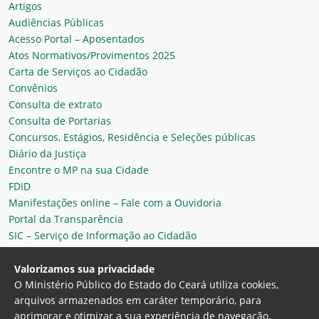
Artigos
Audiências Públicas
Acesso Portal – Aposentados
Atos Normativos/Provimentos 2025
Carta de Serviços ao Cidadão
Convênios
Consulta de extrato
Consulta de Portarias
Concursos, Estágios, Residência e Seleções públicas
Diário da Justiça
Encontre o MP na sua Cidade
FDID
Manifestações online – Fale com a Ouvidoria
Portal da Transparência
SIC – Serviço de Informação ao Cidadão
Plantão MP do Ceará
Secretaria Geral
Valorizamos sua privacidade
O Ministério Público do Estado do Ceará utiliza cookies,
arquivos armazenados em caráter temporário, para
aprimorar e otimizar a sua experiência de navegação,