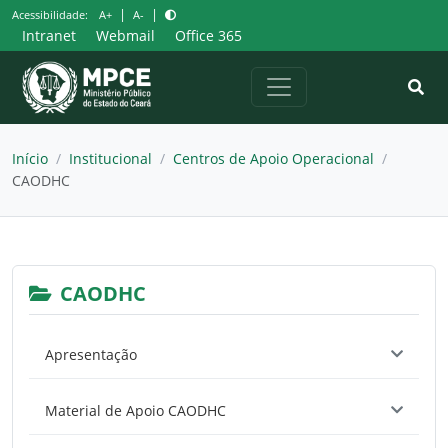
Pular
|
|
Acessibilidade:
A+
A-
para
Intranet
Webmail
Office 365
o
conteúdo
Início
/
Institucional
/
Centros de Apoio Operacional
/
CAODHC
CAODHC
Apresentação
Áreas de Atuação
Material de Apoio CAODHC