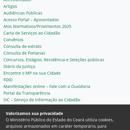
Artigos
Audiências Públicas
Acesso Portal – Aposentados
Atos Normativos/Provimentos 2025
Carta de Serviços ao Cidadão
Convênios
Consulta de extrato
Consulta de Portarias
Concursos, Estágios, Residência e Seleções públicas
Diário da Justiça
Encontre o MP na sua Cidade
FDID
Manifestações online – Fale com a Ouvidoria
Portal da Transparência
SIC – Serviço de Informação ao Cidadão
Plantão MP do Ceará
Secretaria Geral
Valorizamos sua privacidade
O Ministério Público do Estado do Ceará utiliza cookies,
arquivos armazenados em caráter temporário, para