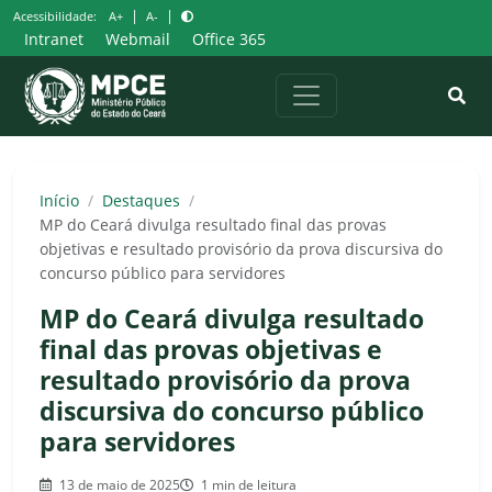
Pular
|
|
Acessibilidade:
A+
A-
para
Intranet
Webmail
Office 365
o
conteúdo
Início
/
Destaques
/
MP do Ceará divulga resultado final das provas
objetivas e resultado provisório da prova discursiva do
concurso público para servidores
MP do Ceará divulga resultado
final das provas objetivas e
resultado provisório da prova
discursiva do concurso público
para servidores
13 de maio de 2025
1 min de leitura