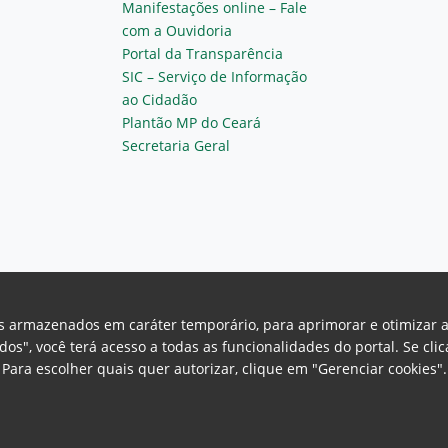
Manifestações online – Fale
com a Ouvidoria
Portal da Transparência
SIC – Serviço de Informação
ao Cidadão
Plantão MP do Ceará
Secretaria Geral
vos armazenados em caráter temporário, para aprimorar e otimizar 
odos", você terá acesso a todas as funcionalidades do portal. Se cl
Para escolher quais quer autorizar, clique em "Gerenciar cookies"
Ceará Procuradoria Geral de Justiça
H
a, 130 - Cambeba - CEP: 60.822-325