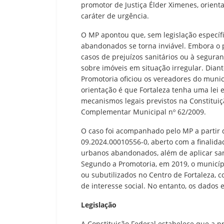
promotor de Justiça Élder Ximenes, orient
caráter de urgência.
O MP apontou que, sem legislação específi
abandonados se torna inviável. Embora o p
casos de prejuízos sanitários ou à segura
sobre imóveis em situação irregular. Diant
Promotoria oficiou os vereadores do munic
orientação é que Fortaleza tenha uma lei e
mecanismos legais previstos na Constituiçã
Complementar Municipal nº 62/2009.
O caso foi acompanhado pelo MP a partir 
09.2024.00010556-0, aberto com a finalida
urbanos abandonados, além de aplicar san
Segundo a Promotoria, em 2019, o municí
ou subutilizados no Centro de Fortaleza, 
de interesse social. No entanto, os dados 
Legislação
A Constituição Federal estabelece que a pr