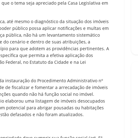
a que o tema seja apreciado pela Casa Legislativa em
ca, até mesmo o diagnóstico da situação dos imóveis
oder público possa aplicar notificações e multas em
nça pública, não há um levantamento sistemático
e do cenário e dentro de suas atribuições, a
ípio para que adotem as providências pertinentes. A
specífica que permita a efetiva aplicação dos
o Federal, no Estatuto da Cidade e na Lei
da instauração do Procedimento Administrativo nº
de de fiscalizar e fomentar a arrecadação de imóveis
ções quando não há função social no imóvel.
pio elaborou uma listagem de imóveis desocupados
com potencial para abrigar pousadas ou habitações
estão defasados e não foram atualizados.
opriedade deve cumprir sua função social (art. 5º,