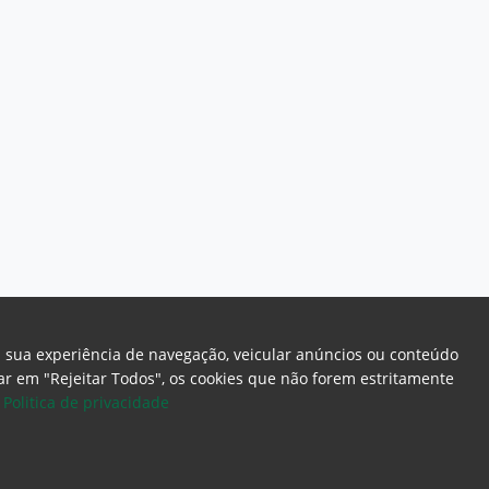
a sua experiência de navegação, veicular anúncios ou conteúdo
icar em "Rejeitar Todos", os cookies que não forem estritamente
.
Politica de privacidade
ome Page
Intranet
Webmail
Office 365