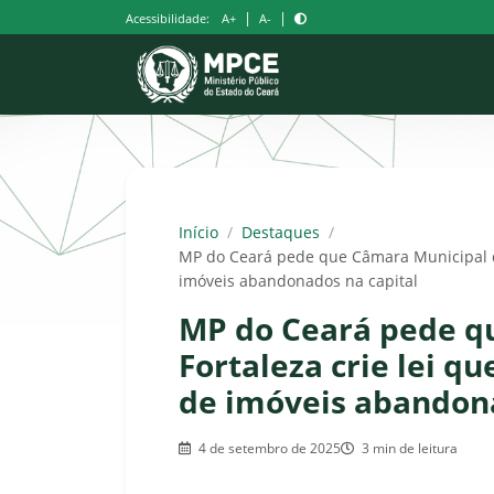
Pular
|
|
Acessibilidade:
A+
A-
para
o
conteúdo
Início
/
Destaques
/
MP do Ceará pede que Câmara Municipal de 
imóveis abandonados na capital
MP do Ceará pede q
Fortaleza crie lei qu
de imóveis abandona
4 de setembro de 2025
3 min de leitura