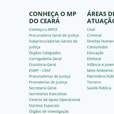
CONHEÇA O MP
ÁREAS D
DO CEARÁ
ATUAÇÃ
Conheça o MPCE
Cível
Procuradoria Geral de Justiça
Criminal
Subprocuradorias-Gerais de
Direitos Human
Justiça
Consumidor
Órgãos Colegiados
Educação
Corregedoria Geral
Eleitoral
Ouvidoria-Geral
Infância e Juve
ESMP – CEAF
Meio Ambiente
Procuradorias de Justiça
Patrimônio Públ
Promotorias de Justiça
Terceiro
Secretaria Geral
Saúde Pública
Secretarias Executivas
Centros de Apoio Operacional
Núcleos Especiais
Órgãos de Investigação