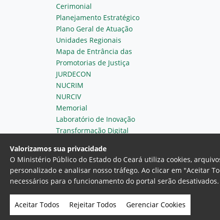
Cerimonial
Planejamento Estratégico
Plano Geral de Atuação
Unidades Regionais
Mapa de Entrância das
Promotorias de Justiça
JURDECON
NUCRIM
NURCIV
Memorial
Laboratório de Inovação
Transformação Digital
Valorizamos sua privacidade
O Ministério Público do Estado do Ceará utiliza cookies, arqui
personalizado e analisar nosso tráfego. Ao clicar em "Aceitar T
necessários para o funcionamento do portal serão desativados. 
Ministério Público do Estado do 
Av. Gen. Afonso Albuquerque Lim
Aceitar Todos
Rejeitar Todos
Gerenciar Cookies
- Fortaleza, Ceará. Brasil