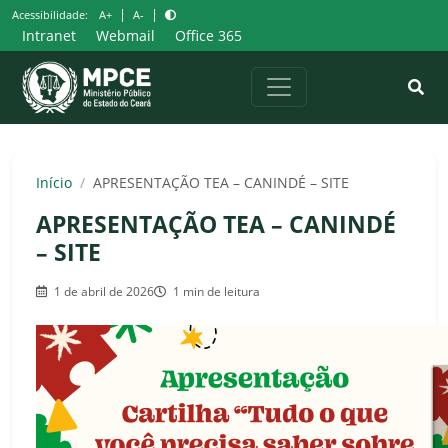
Pular
|
|
Acessibilidade:
A+
A-
para
Intranet
Webmail
Office 365
o
conteúdo
Início
/
APRESENTAÇÃO TEA – CANINDÉ – SITE
APRESENTAÇÃO TEA – CANINDÉ
– SITE
1 de abril de 2026
1 min de leitura