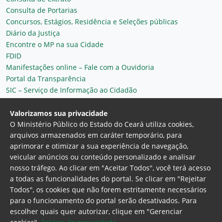
Consulta de Portarias
Concursos, Estágios, Residência e Seleções públicas
Diário da Justiça
Encontre o MP na sua Cidade
FDID
Manifestações online – Fale com a Ouvidoria
Portal da Transparência
SIC – Serviço de Informação ao Cidadão
Plantão MP do Ceará
Secretaria Geral
Valorizamos sua privacidade
O Ministério Público do Estado do Ceará utiliza cookies,
arquivos armazenados em caráter temporário, para
aprimorar e otimizar a sua experiência de navegação,
veicular anúncios ou conteúdo personalizado e analisar
nosso tráfego. Ao clicar em "Aceitar Todos", você terá acesso
a todas as funcionalidades do portal. Se clicar em "Rejeitar
Todos", os cookies que não forem estritamente necessários
para o funcionamento do portal serão desativados. Para
Ministério Público do Estado do Ceará
escolher quais quer autorizar, clique em "Gerenciar
Procuradoria Geral de Justiça
Av. Gen. Afonso