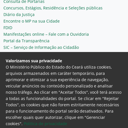
Consulta de Portarias
Concursos, Estágios, Residência e Seleções públicas
Diário da Justiça
Encontre o MP na sua Cidade
FDID
Manifestações online – Fale com a Ouvidoria
Portal da Transparência
SIC – Serviço de Informação ao Cidadão
Plantão MP do Ceará
Secretaria Geral
Valorizamos sua privacidade
O Ministério Público do Estado do Ceará utiliza cookies,
arquivos armazenados em caráter temporário, para
aprimorar e otimizar a sua experiência de navegação,
veicular anúncios ou conteúdo personalizado e analisar
nosso tráfego. Ao clicar em "Aceitar Todos", você terá acesso
a todas as funcionalidades do portal. Se clicar em "Rejeitar
Todos", os cookies que não forem estritamente necessários
para o funcionamento do portal serão desativados. Para
Ministério Público do Estado do Ceará
escolher quais quer autorizar, clique em "Gerenciar
Procuradoria Geral de Justiça
Av. Gen. Afonso
cookies".
Politica de privacidade
Albuquerque Lima, 130 - Cambeba - CEP: