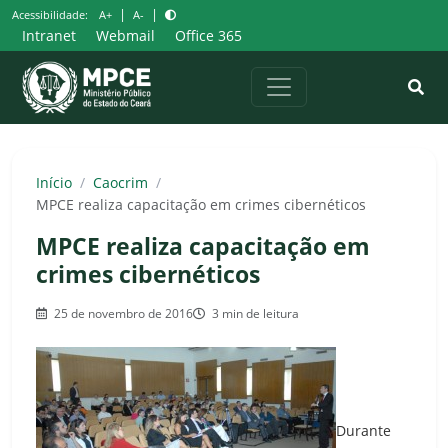
Pular
|
|
Acessibilidade:
A+
A-
para
Intranet
Webmail
Office 365
o
conteúdo
Início
/
Caocrim
/
MPCE realiza capacitação em crimes cibernéticos
MPCE realiza capacitação em
crimes cibernéticos
25 de novembro de 2016
3 min de leitura
Durante