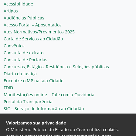
Acessibilidade
Artigos
Audiências Públicas
Acesso Portal – Aposentados
Atos Normativos/Provimentos 2025
Carta de Serviços ao Cidadão
Convênios
Consulta de extrato
Consulta de Portarias
Concursos, Estágios, Residência e Seleções públicas
Diário da Justiça
Encontre o MP na sua Cidade
FDID
Manifestações online – Fale com a Ouvidoria
Portal da Transparência
SIC – Serviço de Informação ao Cidadão
Plantão MP do Ceará
Secretaria Geral
Valorizamos sua privacidade
O Ministério Público do Estado do Ceará utiliza cookies,