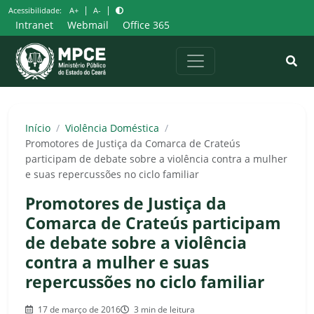
Pular
|
|
Acessibilidade:
A+
A-
para
Intranet
Webmail
Office 365
o
conteúdo
Início
/
Violência Doméstica
/
Promotores de Justiça da Comarca de Crateús
participam de debate sobre a violência contra a mulher
e suas repercussões no ciclo familiar
Promotores de Justiça da
Comarca de Crateús participam
de debate sobre a violência
contra a mulher e suas
repercussões no ciclo familiar
17 de março de 2016
3 min de leitura