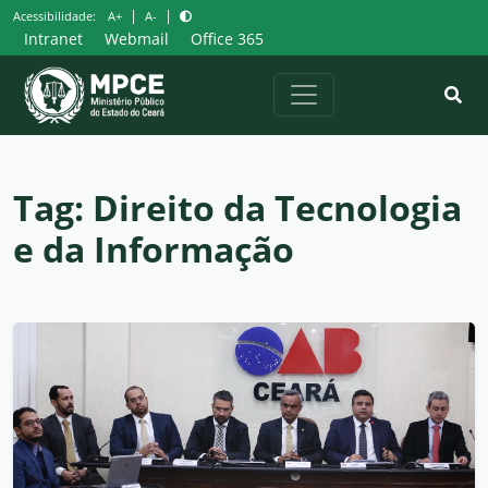
Pular
|
|
Acessibilidade:
A+
A-
para
Intranet
Webmail
Office 365
o
conteúdo
Tag:
Direito da Tecnologia
e da Informação