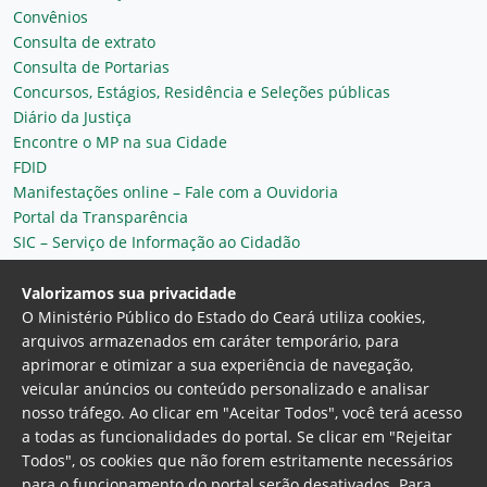
Convênios
Consulta de extrato
Consulta de Portarias
Concursos, Estágios, Residência e Seleções públicas
Diário da Justiça
Encontre o MP na sua Cidade
FDID
Manifestações online – Fale com a Ouvidoria
Portal da Transparência
SIC – Serviço de Informação ao Cidadão
Plantão MP do Ceará
Secretaria Geral
Valorizamos sua privacidade
O Ministério Público do Estado do Ceará utiliza cookies,
arquivos armazenados em caráter temporário, para
aprimorar e otimizar a sua experiência de navegação,
veicular anúncios ou conteúdo personalizado e analisar
nosso tráfego. Ao clicar em "Aceitar Todos", você terá acesso
a todas as funcionalidades do portal. Se clicar em "Rejeitar
Todos", os cookies que não forem estritamente necessários
para o funcionamento do portal serão desativados. Para