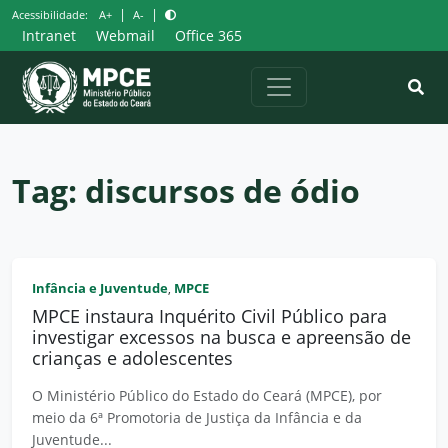
Pular
|
|
Acessibilidade:
A+
A-
para
Intranet
Webmail
Office 365
o
conteúdo
Tag:
discursos de ódio
Infância e Juventude
MPCE
,
MPCE instaura Inquérito Civil Público para
investigar excessos na busca e apreensão de
crianças e adolescentes
O Ministério Público do Estado do Ceará (MPCE), por
meio da 6ª Promotoria de Justiça da Infância e da
Juventude...