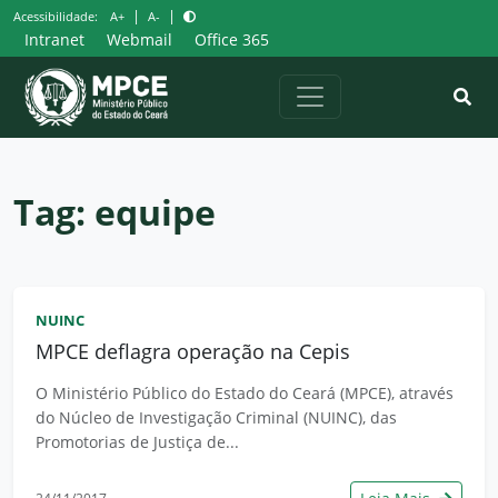
Pular
|
|
Acessibilidade:
A+
A-
para
Intranet
Webmail
Office 365
o
conteúdo
Tag:
equipe
NUINC
MPCE deflagra operação na Cepis
O Ministério Público do Estado do Ceará (MPCE), através
do Núcleo de Investigação Criminal (NUINC), das
Promotorias de Justiça de...