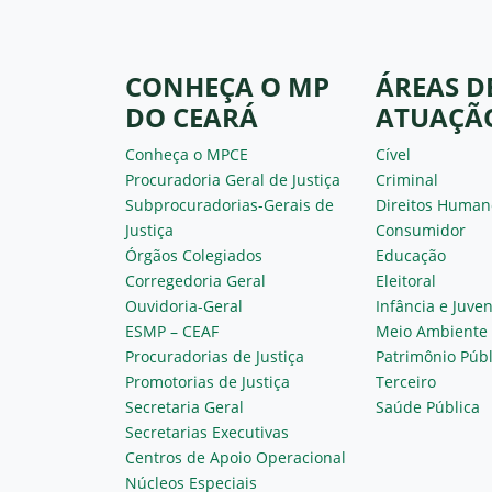
CONHEÇA O MP
ÁREAS D
DO CEARÁ
ATUAÇÃ
Conheça o MPCE
Cível
Procuradoria Geral de Justiça
Criminal
Subprocuradorias-Gerais de
Direitos Human
Justiça
Consumidor
Órgãos Colegiados
Educação
Corregedoria Geral
Eleitoral
Ouvidoria-Geral
Infância e Juve
ESMP – CEAF
Meio Ambiente
Procuradorias de Justiça
Patrimônio Públ
Promotorias de Justiça
Terceiro
Secretaria Geral
Saúde Pública
Secretarias Executivas
Centros de Apoio Operacional
Núcleos Especiais