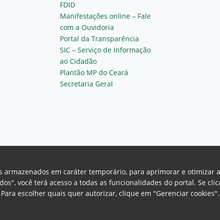
FDID
Manifestações online – Fale
com a Ouvidoria
Portal da Transparência
SIC – Serviço de Informação
ao Cidadão
Plantão MP do Ceará
Secretaria Geral
vos armazenados em caráter temporário, para aprimorar e otimizar 
odos", você terá acesso a todas as funcionalidades do portal. Se cl
Para escolher quais quer autorizar, clique em "Gerenciar cookies"
Ceará Procuradoria Geral de Justiça
H
a, 130 - Cambeba - CEP: 60.822-325