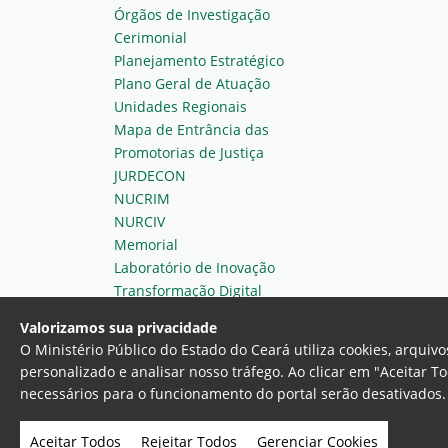
Órgãos de Investigação
Cerimonial
Planejamento Estratégico
Plano Geral de Atuação
Unidades Regionais
Mapa de Entrância das
Promotorias de Justiça
JURDECON
NUCRIM
NURCIV
Memorial
Laboratório de Inovação
Transformação Digital
Valorizamos sua privacidade
O Ministério Público do Estado do Ceará utiliza cookies, arqui
personalizado e analisar nosso tráfego. Ao clicar em "Aceitar T
necessários para o funcionamento do portal serão desativados. 
Ministério Público do Estado do 
Av. Gen. Afonso Albuquerque Lim
Aceitar Todos
Rejeitar Todos
Gerenciar Cookies