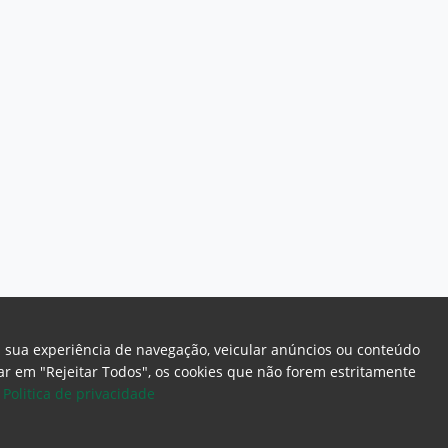
a sua experiência de navegação, veicular anúncios ou conteúdo
icar em "Rejeitar Todos", os cookies que não forem estritamente
.
Politica de privacidade
ome Page
Intranet
Webmail
Office 365