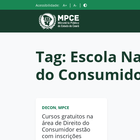
Pular
|
|
Acessibilidade:
A+
A-
para
o
conteúdo
Tag:
Escola Na
do Consumido
DECON
MPCE
,
Cursos gratuitos na
área de Direito do
Consumidor estão
com inscrições