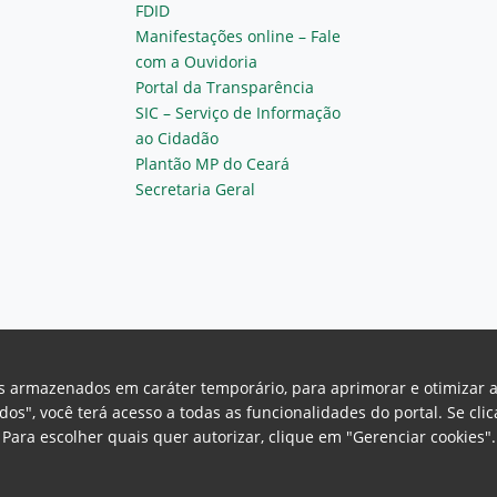
FDID
Manifestações online – Fale
com a Ouvidoria
Portal da Transparência
SIC – Serviço de Informação
ao Cidadão
Plantão MP do Ceará
Secretaria Geral
vos armazenados em caráter temporário, para aprimorar e otimizar 
odos", você terá acesso a todas as funcionalidades do portal. Se cl
Para escolher quais quer autorizar, clique em "Gerenciar cookies"
Ceará Procuradoria Geral de Justiça
H
a, 130 - Cambeba - CEP: 60.822-325