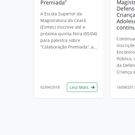
Magist
Premiada”
Defens
A Escola Superior da
Crianç
Magistratura do Ceará
Adoles
contin
(Esmec) inscreve até a
próxima quinta-feira (05/04)
Continua
para palestra sobre
inscriçõe
“Colaboração Premiada”, a...
Encontro
Público,
da Defen
Criança e
Leia Mais
02/04/2018
16/08/201