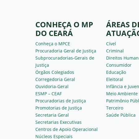
CONHEÇA O MP
ÁREAS D
DO CEARÁ
ATUAÇÃ
Conheça o MPCE
Cível
Procuradoria Geral de Justiça
Criminal
Subprocuradorias-Gerais de
Direitos Human
Justiça
Consumidor
Órgãos Colegiados
Educação
Corregedoria Geral
Eleitoral
Ouvidoria-Geral
Infância e Juve
ESMP – CEAF
Meio Ambiente
Procuradorias de Justiça
Patrimônio Públ
Promotorias de Justiça
Terceiro
Secretaria Geral
Saúde Pública
Secretarias Executivas
Centros de Apoio Operacional
Núcleos Especiais