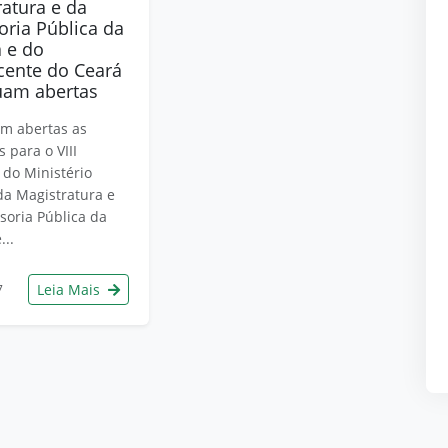
ratura e da
oria Pública da
a e do
cente do Ceará
uam abertas
m abertas as
s para o VIII
 do Ministério
 da Magistratura e
soria Pública da
...
Leia Mais
7