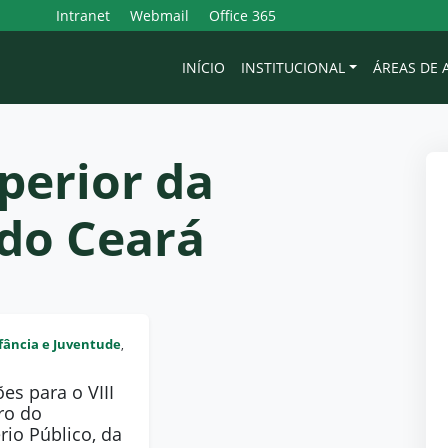
Intranet
Webmail
Office 365
INÍCIO
INSTITUCIONAL
ÁREAS DE
perior da
do Ceará
fância e Juventude
,
ões para o VIII
ro do
rio Público, da