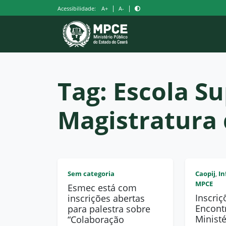
Pular
|
|
Acessibilidade:
A+
A-
para
o
conteúdo
Tag:
Escola Su
Magistratura 
Sem categoria
Caopij
In
,
MPCE
Esmec está com
Inscriç
inscrições abertas
Encont
para palestra sobre
Ministé
“Colaboração