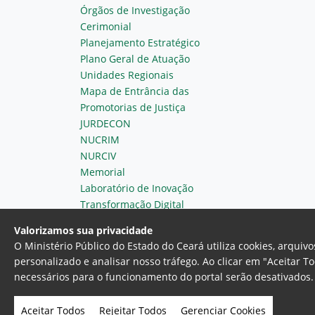
Órgãos de Investigação
Cerimonial
Planejamento Estratégico
Plano Geral de Atuação
Unidades Regionais
Mapa de Entrância das
Promotorias de Justiça
JURDECON
NUCRIM
NURCIV
Memorial
Laboratório de Inovação
Transformação Digital
Valorizamos sua privacidade
O Ministério Público do Estado do Ceará utiliza cookies, arqui
personalizado e analisar nosso tráfego. Ao clicar em "Aceitar T
necessários para o funcionamento do portal serão desativados. 
Ministério Público do Estado do 
Av. Gen. Afonso Albuquerque Lim
Aceitar Todos
Rejeitar Todos
Gerenciar Cookies