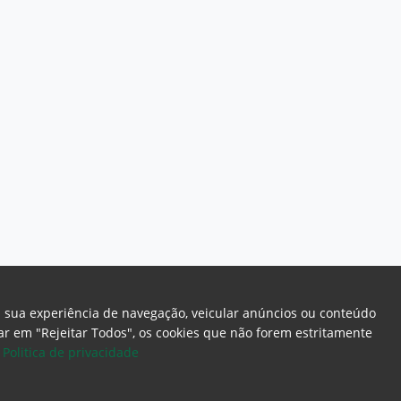
a sua experiência de navegação, veicular anúncios ou conteúdo
icar em "Rejeitar Todos", os cookies que não forem estritamente
.
Politica de privacidade
ome Page
Intranet
Webmail
Office 365