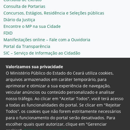
Consulta de Portarias
Concursos, Estágios, Residência e Seleções públicas
Diário da Justiça
Encontre o MP na sua Cidade
FDID
Manifestações online – Fale com a Ouvidoria
Portal da Transparência
SIC – Serviço de Informação ao Cidadão
Plantão MP do Ceará
Secretaria Geral
Valorizamos sua privacidade
O Ministério Público do Estado do Ceará utiliza cookies,
arquivos armazenados em caráter temporário, para
aprimorar e otimizar a sua experiência de navegação,
veicular anúncios ou conteúdo personalizado e analisar
nosso tráfego. Ao clicar em "Aceitar Todos", você terá acesso
a todas as funcionalidades do portal. Se clicar em "Rejeitar
Todos", os cookies que não forem estritamente necessários
para o funcionamento do portal serão desativados. Para
Ministério Público do Estado do Ceará
escolher quais quer autorizar, clique em "Gerenciar
Procuradoria Geral de Justiça
Av. Gen. Afonso