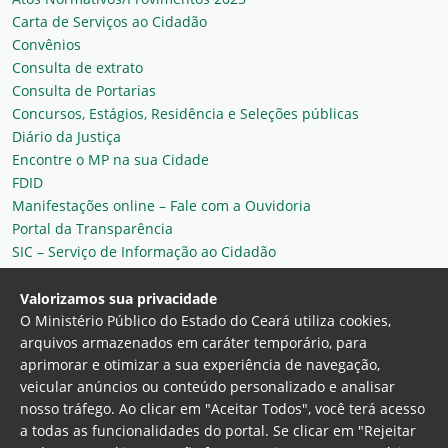
Carta de Serviços ao Cidadão
Convênios
Consulta de extrato
Consulta de Portarias
Concursos, Estágios, Residência e Seleções públicas
Diário da Justiça
Encontre o MP na sua Cidade
FDID
Manifestações online – Fale com a Ouvidoria
Portal da Transparência
SIC – Serviço de Informação ao Cidadão
Plantão MP do Ceará
Secretaria Geral
Valorizamos sua privacidade
O Ministério Público do Estado do Ceará utiliza cookies,
arquivos armazenados em caráter temporário, para
aprimorar e otimizar a sua experiência de navegação,
veicular anúncios ou conteúdo personalizado e analisar
nosso tráfego. Ao clicar em "Aceitar Todos", você terá acesso
a todas as funcionalidades do portal. Se clicar em "Rejeitar