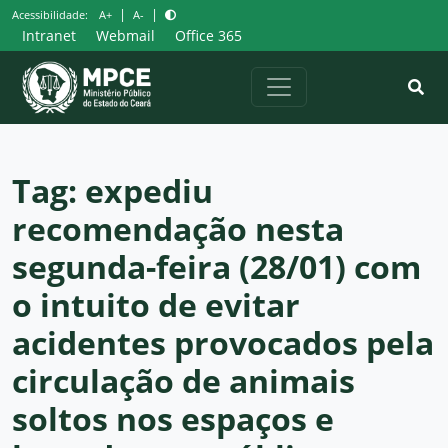
Pular
|
|
Acessibilidade:
A+
A-
para
Intranet
Webmail
Office 365
o
conteúdo
Tag:
expediu
recomendação nesta
segunda-feira (28/01) com
o intuito de evitar
acidentes provocados pela
circulação de animais
soltos nos espaços e