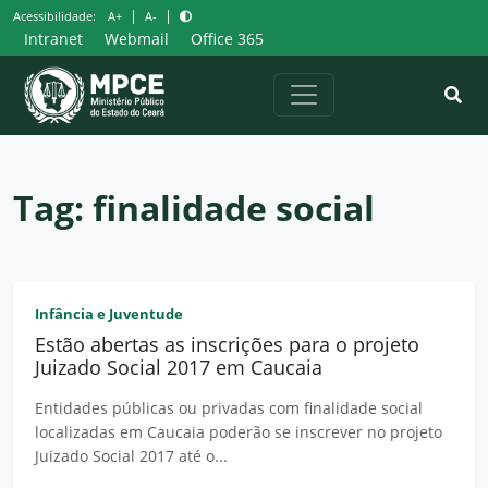
Pular
|
|
Acessibilidade:
A+
A-
para
Intranet
Webmail
Office 365
o
conteúdo
Tag:
finalidade social
Infância e Juventude
Estão abertas as inscrições para o projeto
Juizado Social 2017 em Caucaia
Entidades públicas ou privadas com finalidade social
localizadas em Caucaia poderão se inscrever no projeto
Juizado Social 2017 até o...