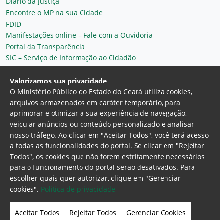
Diário da Justiça
Encontre o MP na sua Cidade
FDID
Manifestações online – Fale com a Ouvidoria
Portal da Transparência
SIC – Serviço de Informação ao Cidadão
Plantão MP do Ceará
Secretaria Geral
Valorizamos sua privacidade
O Ministério Público do Estado do Ceará utiliza cookies,
arquivos armazenados em caráter temporário, para
aprimorar e otimizar a sua experiência de navegação,
veicular anúncios ou conteúdo personalizado e analisar
nosso tráfego. Ao clicar em "Aceitar Todos", você terá acesso
a todas as funcionalidades do portal. Se clicar em "Rejeitar
Todos", os cookies que não forem estritamente necessários
para o funcionamento do portal serão desativados. Para
Ministério Público do Estado do Ceará
escolher quais quer autorizar, clique em "Gerenciar
Procuradoria Geral de Justiça
Av. Gen. Afonso
cookies".
Politica de privacidade
Albuquerque Lima, 130 - Cambeba - CEP:
60.822-325 - Fortaleza, Ceará. Brasil
Aceitar Todos
Rejeitar Todos
Gerenciar Cookies
Home Page
Intranet
Webmail
Office 365