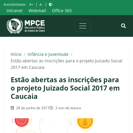
Pular
|
|
Acessibilidade:
A+
A-
para
Intranet
Webmail
Office 365
o
conteúdo
Início
/
Infância e Juventude
/
Estão abertas as inscrições para o projeto Juizado Social
2017 em Caucaia
Estão abertas as inscrições para
o projeto Juizado Social 2017 em
Caucaia
28 de junho de 2017
3 min de leitura